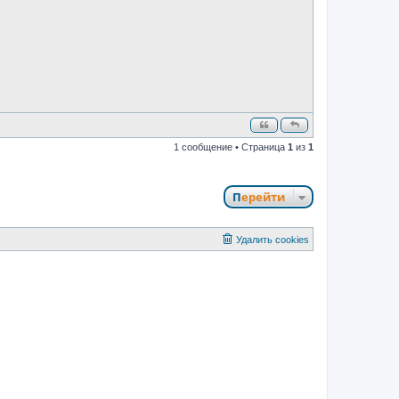
н
и
е
1 сообщение • Страница
1
из
1
Перейти
Удалить cookies