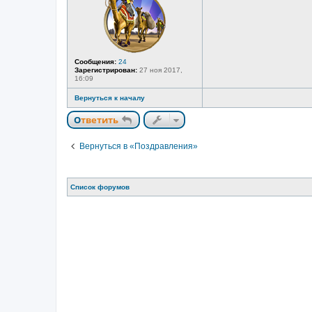
в
с
е
т
и
Сообщения:
24
Зарегистрирован:
27 ноя 2017,
16:09
Вернуться к началу
Ответить
Вернуться в «Поздравления»
Список форумов