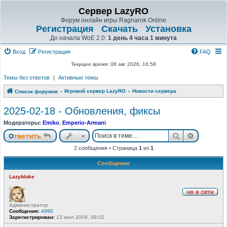
Сервер LazyRO
Форум онлайн игры Ragnarok Online
Регистрация
Скачать
Установка
До начала WoE 2.0:
1 день 4 часа 1 минута
Вход
Регистрация
FAQ
Текущее время: 08 авг 2026, 16:58
Темы без ответов
|
Активные темы
Игровой сервер LazyRO
Новости сервера
Список форумов
2025-02-18 - Обновления, фиксы
Модераторы:
Emiko
,
Emperio-Armani
Поиск
Расшире
Ответить
2 сообщения • Страница
1
из
1
Сообщение
Lazybloke
Н
Администратор
е
Сообщения:
4990
в
Зарегистрирован:
13 июл 2009, 08:02
с
е