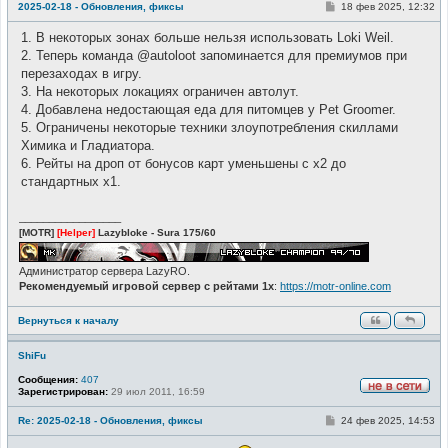
т
С
2025-02-18 - Обновления, фиксы
18 фев 2025, 12:32
и
о
о
1. В некоторых зонах больше нельзя использовать Loki Weil.
б
щ
2. Теперь команда @autoloot запоминается для премиумов при
е
перезаходах в игру.
н
и
3. На некоторых локациях ограничен автолут.
е
4. Добавлена недостающая еда для питомцев у Pet Groomer.
5. Ограничены некоторые техники злоупотребления скиллами
Химика и Гладиатора.
6. Рейты на дроп от бонусов карт уменьшены с x2 до
стандартных x1.
_________________
[MOTR]
[Helper]
Lazybloke - Sura 175/60
Администратор сервера LazyRO.
Рекомендуемый игровой сервер с рейтами 1x
:
https://motr-online.com
Вернуться к началу
ShiFu
Сообщения:
407
Зарегистрирован:
29 июл 2011, 16:59
Н
е
С
Re: 2025-02-18 - Обновления, фиксы
24 фев 2025, 14:53
в
о
с
о
е