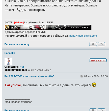
Я знаю, что вы предпочитаете больше межгейт, значит должно
быть интересно, больше пространство для манёвра, больше
тактик. Будем посмотреть.
_________________
[MOTR]
[Helper]
Lazybloke - Sura 175/60
Администратор сервера LazyRO.
Рекомендуемый игровой сервер с рейтами 1x
:
https://motr-online.com
Вернуться к началу
Raffaello
Н
Сообщения:
405
е
Зарегистрирован:
19 июл 2012, 16:17
в
с
е
С
Re: 2024-07-09 - Костюмы, фиксы nWoE
09 июл 2024, 20:30
т
о
и
о
Lazybloke
, ты считаешь что фиксы в день гв это норм?)
б
щ
е
н
и
_________________
е
Mad Maggot, WildBear
Вернуться к началу