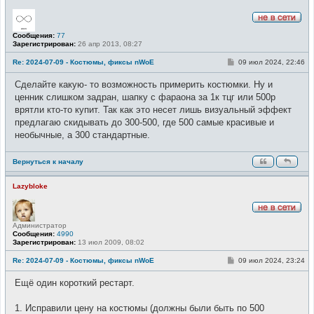
Н
Сообщения:
77
е
Зарегистрирован:
26 апр 2013, 08:27
в
с
е
С
Re: 2024-07-09 - Костюмы, фиксы nWoE
09 июл 2024, 22:46
т
о
и
о
Сделайте какую- то возможность примерить костюмки. Ну и
б
щ
ценник слишком задран, шапку с фараона за 1к тцг или 500р
е
врятли кто-то купит. Так как это несет лишь визуальный эффект
н
и
предлагаю скидывать до 300-500, где 500 самые красивые и
е
необычные, а 300 стандартные.
Вернуться к началу
Lazybloke
Н
Администратор
е
Сообщения:
4990
в
Зарегистрирован:
13 июл 2009, 08:02
с
е
т
С
Re: 2024-07-09 - Костюмы, фиксы nWoE
09 июл 2024, 23:24
и
о
о
Ещё один короткий рестарт.
б
щ
е
1. Исправили цену на костюмы (должны были быть по 500
н