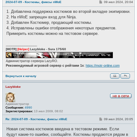
т
С
2024-07-09 - Костюмы, фиксы nWoE
09 июл 2024, 20:04
и
о
о
1. Добавлена поддержка костюмов во второй вкладке экипировки.
б
щ
2. На nWoE запрещен вход для Ninja.
е
3. Добавлен Костюмер, продающий костюмы.
н
и
4. Исправлены ошибки отображения некоторых предметов.
е
Примерить костюмы можно на тестовом сервере.
_________________
[MOTR]
[Helper]
Lazybloke - Sura 175/60
Администратор сервера LazyRO.
Рекомендуемый игровой сервер с рейтами 1x
:
https://motr-online.com
Вернуться к началу
Lazybloke
Н
Администратор
е
Сообщения:
4990
в
Зарегистрирован:
13 июл 2009, 08:02
с
е
т
С
Re: 2024-07-09 - Костюмы, фиксы nWoE
09 июл 2024, 20:05
и
о
о
Новая система костюмов введена в тестовом режиме. Если
б
щ
будут какие-то ошибки, сообщайте. Костюмы продаются рядом в