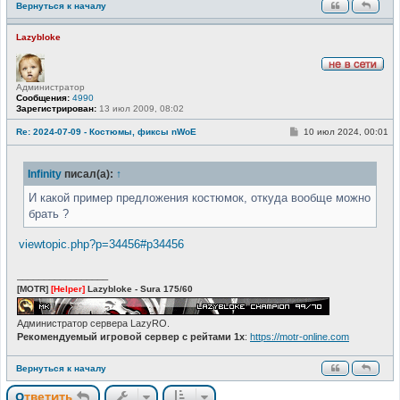
Вернуться к началу
Lazybloke
Н
Администратор
е
Сообщения:
4990
в
Зарегистрирован:
13 июл 2009, 08:02
с
е
т
С
Re: 2024-07-09 - Костюмы, фиксы nWoE
10 июл 2024, 00:01
и
о
о
б
Infinity
писал(а):
↑
щ
е
н
И какой пример предложения костюмок, откуда вообще можно
и
брать ?
е
viewtopic.php?p=34456#p34456
_________________
[MOTR]
[Helper]
Lazybloke - Sura 175/60
Администратор сервера LazyRO.
Рекомендуемый игровой сервер с рейтами 1x
:
https://motr-online.com
Вернуться к началу
Ответить