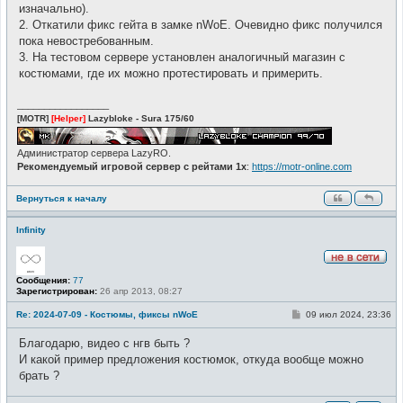
и
изначально).
е
2. Откатили фикс гейта в замке nWoE. Очевидно фикс получился
пока невостребованным.
3. На тестовом сервере установлен аналогичный магазин с
костюмами, где их можно протестировать и примерить.
_________________
[MOTR]
[Helper]
Lazybloke - Sura 175/60
Администратор сервера LazyRO.
Рекомендуемый игровой сервер с рейтами 1x
:
https://motr-online.com
Вернуться к началу
Infinity
Н
Сообщения:
77
е
Зарегистрирован:
26 апр 2013, 08:27
в
с
е
С
Re: 2024-07-09 - Костюмы, фиксы nWoE
09 июл 2024, 23:36
т
о
и
о
Благодарю, видео с нгв быть ?
б
щ
И какой пример предложения костюмок, откуда вообще можно
е
брать ?
н
и
е