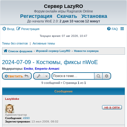
Сервер LazyRO
Форум онлайн игры Ragnarok Online
Регистрация
Скачать
Установка
До начала WoE 2.0:
2 дня 10 часов 12 минут
Вход
Регистрация
FAQ
Текущее время: 07 авг 2026, 10:47
Темы без ответов
|
Активные темы
Игровой сервер LazyRO
Новости сервера
Список форумов
2024-07-09 - Костюмы, фиксы nWoE
Модераторы:
Emiko
,
Emperio-Armani
Поиск
Расшире
Ответить
9 сообщений • Страница
1
из
1
Сообщение
Lazybloke
Н
Администратор
е
Сообщения:
4990
в
Зарегистрирован:
13 июл 2009, 08:02
с
е