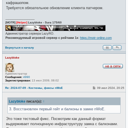
е
кафрашопом.
н
и
Требуется обязательное обновление клиента патчером.
е
_________________
[MOTR]
[Helper]
Lazybloke - Sura 175/60
Администратор сервера LazyRO.
Рекомендуемый игровой сервер с рейтами 1x
:
https://motr-online.com
Вернуться к началу
Lazybloke
Н
Администратор
е
Сообщения:
4990
в
Зарегистрирован:
13 июл 2009, 08:02
с
е
т
С
Re: 2024-07-09 - Костюмы, фиксы nWoE
09 июл 2024, 20:25
и
о
о
б
Lazybloke
писал(а):
↑
щ
е
н
3. Восстановлен первый гейт и балконы в замке nWoE.
и
е
Это тоже тестовый фикс. Посмотрим как данный формат
выдерживает полноценную инфраструктуру замка с балконами.