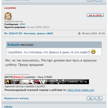
Lazybloke
Н
Администратор
е
Сообщения:
4990
в
Зарегистрирован:
13 июл 2009, 08:02
с
е
т
С
Re: 2024-07-09 - Костюмы, фиксы nWoE
09 июл 2024, 20:34
и
о
о
б
Raffaello
писал(а):
↑
щ
е
н
Lazybloke, ты считаешь что фиксы в день гв это норм?)
и
е
Нет, но так получилось. Рестарт должен был быть в прошлую
субботу. Прошу прощения.
_________________
[MOTR]
[Helper]
Lazybloke - Sura 175/60
Администратор сервера LazyRO.
Рекомендуемый игровой сервер с рейтами 1x
:
https://motr-online.com
Вернуться к началу
Infinity