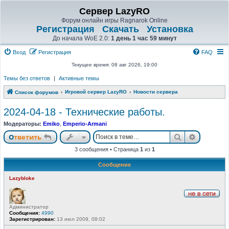
Сервер LazyRO
Форум онлайн игры Ragnarok Online
Регистрация
Скачать
Установка
До начала WoE 2.0:
1 день 1 час 59 минут
Вход
Регистрация
FAQ
Текущее время: 08 авг 2026, 19:00
Темы без ответов
|
Активные темы
Игровой сервер LazyRO
Новости сервера
Список форумов
2024-04-18 - Технические работы.
Модераторы:
Emiko
,
Emperio-Armani
Поиск
Расшире
Ответить
3 сообщения • Страница
1
из
1
Сообщение
Lazybloke
Н
Администратор
е
Сообщения:
4990
в
Зарегистрирован:
13 июл 2009, 08:02
с
е