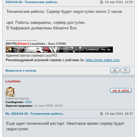
т
С
2024-04-18 - Технические работы.
18 апр 2024, 12:55
и
о
о
Технические работы. Сервер будет недоступен около 2 часов.
б
щ
е
upd. Работы завершены, сервер доступен.
н
и
В Кафрашоп добавлены Abrasive Box.
е
_________________
[MOTR]
[Helper]
Lazybloke - Sura 175/60
Администратор сервера LazyRO.
Рекомендуемый игровой сервер с рейтами 1x
:
https://motr-online.com
Вернуться к началу
Lazybloke
Н
Администратор
е
Сообщения:
4990
в
Зарегистрирован:
13 июл 2009, 08:02
с
е
т
С
Re: 2024-04-18 - Технические работы.
19 апр 2024, 18:47
и
о
о
Ещё один технический рестарт. Некоторое время сервер будет
б
щ
недоступен.
е
н