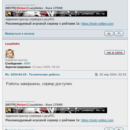
и
_________________
е
[MOTR]
[Helper]
Lazybloke - Sura 175/60
Администратор сервера LazyRO.
Рекомендуемый игровой сервер с рейтами 1x
:
https://motr-online.com
Вернуться к началу
Lazybloke
Н
Администратор
е
Сообщения:
4990
в
Зарегистрирован:
13 июл 2009, 08:02
с
е
т
С
Re: 2024-04-18 - Технические работы.
20 апр 2024, 02:23
и
о
о
Работы завершены, сервер доступен.
б
щ
е
н
и
_________________
е
[MOTR]
[Helper]
Lazybloke - Sura 175/60
Администратор сервера LazyRO.
Рекомендуемый игровой сервер с рейтами 1x
:
https://motr-online.com