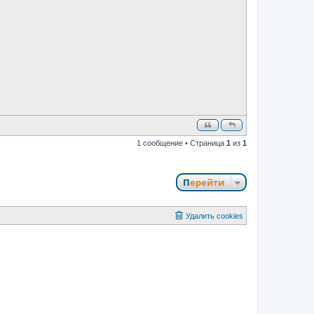
н
и
е
1 сообщение • Страница
1
из
1
Перейти
Удалить cookies