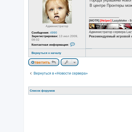
Города украшены новог
в
с
В центре Пронтеры мож
е
т
и
_________________
[MOTR]
[Helper]
Lazybloke - S
Администратор
Администратор сервера La
Сообщения:
4990
Зарегистрирован:
13 июл 2009,
Рекомендуемый игровой с
08:02
К
Контактная информация:
о
н
Вернуться к началу
т
а
к
Ответить
т
н
а
Вернуться в «Новости сервера»
я
и
н
ф
о
Список форумов
р
м
а
ц
и
я
п
о
л
ь
з
о