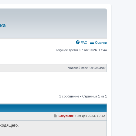
ка
FAQ
Ссылки
Текущее время: 07 авг 2026, 17:44
Часовой пояс:
UTC+03:00
1 сообщение • Страница
1
из
1
С
Lazybloke
»
29 дек 2023, 10:12
о
о
уходящего.
б
щ
е