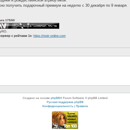
одней и рождественской атрибутикой.
но получить подарочный премиум на неделю с 30 декабря по 9 января.
ura 175/60
zyRO.
ервер с рейтами 1x
:
https://motr-online.com
Создано на основе
phpBB
® Forum Software © phpBB Limited
Русская поддержка phpBB
Конфиденциальность
|
Правила