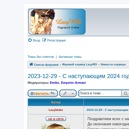
Вход
Регистрация
Темы без ответов
|
Активные темы
Игровой сервер LazyRO
Новости сервера
Список форумов
2023-12-29 - С наступающим 2024 го
Модераторы:
Emiko
,
Emperio-Armani
Ответить
Автор
Lazybloke
2023-12-29 - С наступающим 
Поздравляем всех с н
Н
До окончания новогодн
е