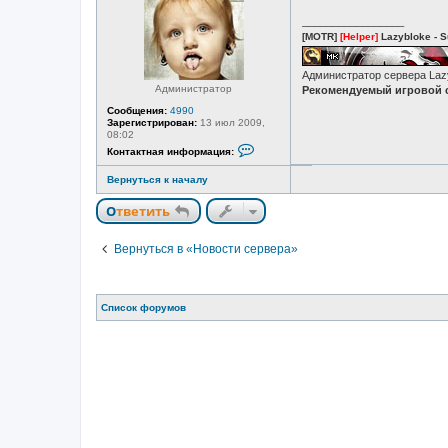
в
с
_________________
е
[MOTR]
[Helper]
Lazybloke - S
т
и
Администратор сервера La
Администратор
Рекомендуемый игровой с
Сообщения:
4990
Зарегистрирован:
13 июл 2009,
08:02
К
Контактная информация:
о
н
Вернуться к началу
т
а
к
Ответить
т
н
а
Вернуться в «Новости сервера»
я
и
н
ф
о
Список форумов
р
м
а
ц
и
я
п
о
л
ь
з
о