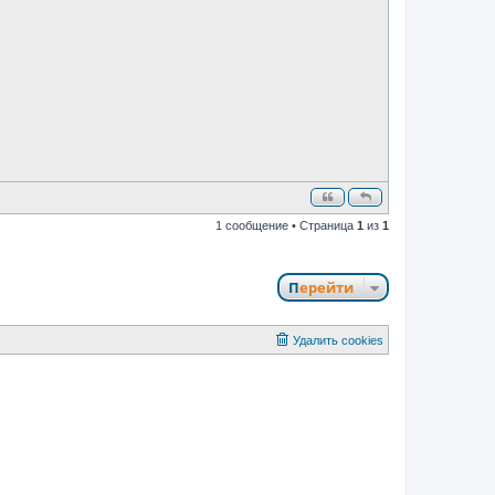
н
и
е
1 сообщение • Страница
1
из
1
Перейти
Удалить cookies