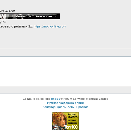
ura 175/60
zyRO.
ервер с рейтами 1x
:
https://motr-online.com
Создано на основе
phpBB
® Forum Software © phpBB Limited
Русская поддержка phpBB
Конфиденциальность
|
Правила