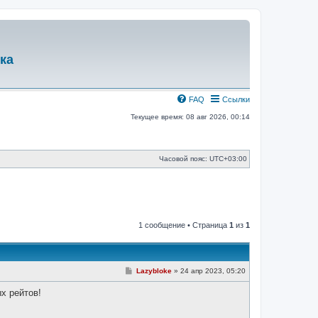
ка
FAQ
Ссылки
Текущее время: 08 авг 2026, 00:14
Часовой пояс:
UTC+03:00
1 сообщение • Страница
1
из
1
С
Lazybloke
»
24 апр 2023, 05:20
о
о
х рейтов!
б
щ
е