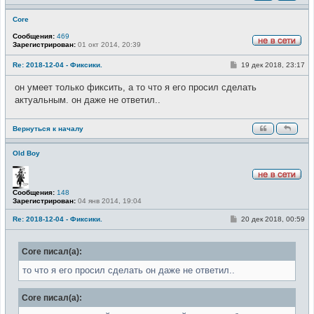
Core
Сообщения:
469
Зарегистрирован:
01 окт 2014, 20:39
Н
е
С
Re: 2018-12-04 - Фиксики.
19 дек 2018, 23:17
в
о
с
о
е
он умеет только фиксить, а то что я его просил сделать
б
т
щ
актуальным. он даже не ответил..
и
е
н
и
Вернуться к началу
е
Old Boy
Н
Сообщения:
148
е
Зарегистрирован:
04 янв 2014, 19:04
в
с
е
С
Re: 2018-12-04 - Фиксики.
20 дек 2018, 00:59
т
о
и
о
б
Core писал(а):
щ
е
н
то что я его просил сделать он даже не ответил..
и
е
Core писал(а):