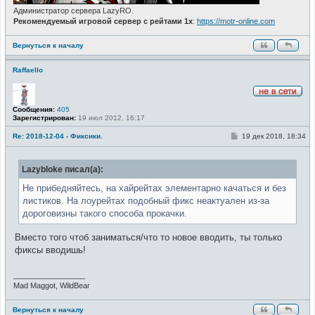
Администратор сервера LazyRO.
Рекомендуемый игровой сервер с рейтами 1x
:
https://motr-online.com
Вернуться к началу
Raffaello
Н
Сообщения:
405
е
Зарегистрирован:
19 июл 2012, 16:17
в
с
е
С
Re: 2018-12-04 - Фиксики.
19 дек 2018, 18:34
т
о
и
о
б
Lazybloke писал(а):
щ
е
н
Не прибедняйтесь, на хайрейтах элементарно качаться и без
и
листиков. На лоурейтах подобный фикс неактуален из-за
е
дороговизны такого способа прокачки.
Вместо того чтоб заниматься/что то новое вводить, ты только
фиксы вводишь!
_________________
Mad Maggot, WildBear
Вернуться к началу