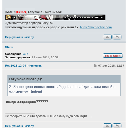
н
и
_________________
е
[MOTR]
[Helper]
Lazybloke - Sura 175/60
Администратор сервера LazyRO.
Рекомендуемый игровой сервер с рейтами 1x
:
https://motr-online.com
Вернуться к началу
ShiFu
Сообщения:
407
Зарегистрирован:
29 июл 2011, 16:59
Н
е
С
Re: 2018-12-04 - Фиксики.
07 дек 2018, 12:17
в
о
с
о
е
б
т
Lazybloke писал(а):
щ
и
е
н
2. Запрещено использовать Yggdrasil Leaf для атаки целей с
и
элементом Undead.
е
везде запрещено??????
_________________
не говорите мне что делать, и я не скажу куда вам идти......
Вернуться к началу