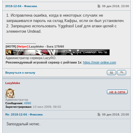
е
т
С
2018-12-04 - Фиксики.
06 дек 2018, 23:00
и
о
о
1. Исправлена ошибка, когда в некоторых случаях не
б
щ
запрашивался пароль на склад Кафры, если он был установлен.
е
2. Запрещено использовать Yggdrasil Leaf для атаки целей с
н
и
элементом Undead.
е
_________________
[MOTR]
[Helper]
Lazybloke - Sura 175/60
Администратор сервера LazyRO.
Рекомендуемый игровой сервер с рейтами 1x
:
https://motr-online.com
Вернуться к началу
Lazybloke
Н
Администратор
е
Сообщения:
4990
в
Зарегистрирован:
13 июл 2009, 08:02
с
е
т
С
Re: 2018-12-04 - Фиксики.
06 дек 2018, 23:00
и
о
о
Запоздалый нотис.
б
щ
е