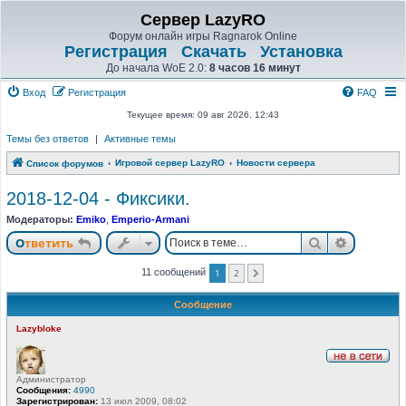
Сервер LazyRO
Форум онлайн игры Ragnarok Online
Регистрация
Скачать
Установка
До начала WoE 2.0:
8 часов 16 минут
Вход
Регистрация
FAQ
Текущее время: 09 авг 2026, 12:43
Темы без ответов
|
Активные темы
Игровой сервер LazyRO
Новости сервера
Список форумов
2018-12-04 - Фиксики.
Модераторы:
Emiko
,
Emperio-Armani
Поиск
Расшире
Ответить
1
2
11 сообщений
След.
Сообщение
Lazybloke
Н
Администратор
е
Сообщения:
4990
в
Зарегистрирован:
13 июл 2009, 08:02
с