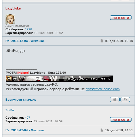
Lazybloke
Н
Администратор
е
Сообщения:
4990
в
Зарегистрирован:
13 июл 2009, 08:02
с
е
т
С
Re: 2018-12-04 - Фиксики.
07 дек 2018, 19:16
и
о
о
ShiFu
, да.
б
щ
е
н
и
_________________
е
[MOTR]
[Helper]
Lazybloke - Sura 175/60
Администратор сервера LazyRO.
Рекомендуемый игровой сервер с рейтами 1x
:
https://motr-online.com
Вернуться к началу
ShiFu
Сообщения:
407
Зарегистрирован:
29 июл 2011, 16:59
Н
е
С
Re: 2018-12-04 - Фиксики.
16 дек 2018, 14:51
в
о
с