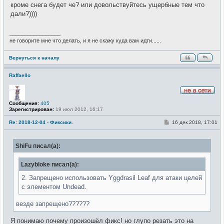
о
е
кроме снега будет че? или довольствуйтесь ущербные тем что
б
т
щ
дали?))))
и
е
н
и
_________________
е
не говорите мне что делать, и я не скажу куда вам идти......
Вернуться к началу
Raffaello
Н
Сообщения:
405
е
Зарегистрирован:
19 июл 2012, 16:17
в
с
е
С
Re: 2018-12-04 - Фиксики.
16 дек 2018, 17:01
т
о
и
о
б
ShiFu писал(а):
щ
е
н
Lazybloke писал(а):
и
е
2. Запрещено использовать Yggdrasil Leaf для атаки целей
с элементом Undead.
везде запрещено??????
Я понимаю почему произошёл фикс! но глупо резать это на