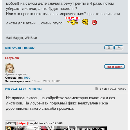
мобов!! на самом деле сначала режут рейты в 4 раза, потом
убирают листики, а что будет после нг?
Или это просто нехотелось заморачиваться? просто пофиксили
листы для атаки.... очень глупо!
_________________
Mad Maggot, WildBear
Вернуться к началу
Lazybloke
Н
Администратор
е
Сообщения:
4990
в
Зарегистрирован:
13 июл 2009, 08:02
с
е
т
С
Re: 2018-12-04 - Фиксики.
17 дек 2018, 00:59
и
о
о
Не прибедняйтесь, на хайрейтах элементарно качаться и без
б
щ
листиков. На лоурейтах подобный фикс неактуален из-за
е
дороговизны такого способа прокачки.
н
и
е
_________________
[MOTR]
[Helper]
Lazybloke - Sura 175/60