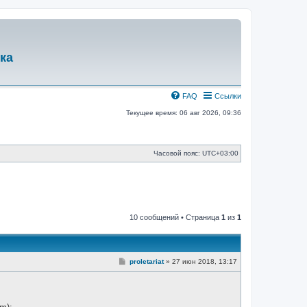
ка
FAQ
Ссылки
Текущее время: 06 авг 2026, 09:36
Часовой пояс:
UTC+03:00
10 сообщений • Страница
1
из
1
С
proletariat
»
27 июн 2018, 13:17
о
о
б
щ
е