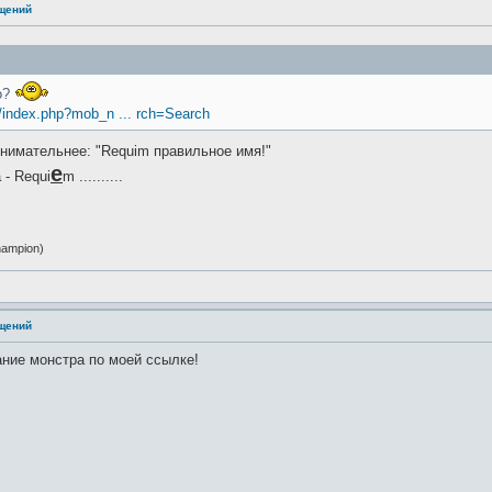
ащений
о?
t/index.php?mob_n ... rch=Search
нимательнее: "Requim правильное имя!"
e
 - Requi
m ..........
ampion)
ащений
ание монстра по моей ссылке!