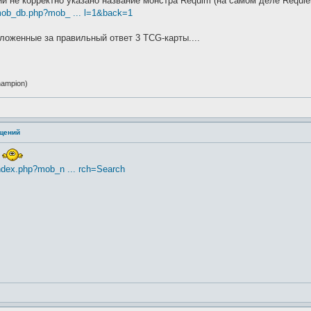
ий не корректно указано название монстра Requim (на самом деле Requie
/mob_db.php?mob_ ... l=1&back=1
оложенные за правильный ответ 3 TCG-карты....
ampion)
ащений
?
index.php?mob_n ... rch=Search