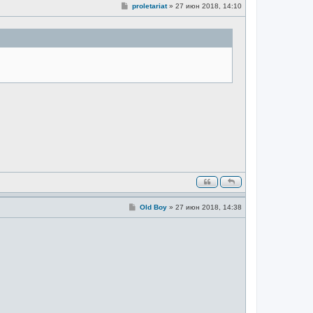
С
proletariat
»
27 июн 2018, 14:10
о
о
б
щ
е
н
и
е
С
Old Boy
»
27 июн 2018, 14:38
о
о
б
щ
е
н
и
е