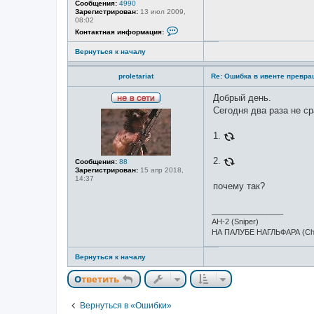
Сообщения:
4990
Зарегистрирован:
13 июл 2009,
08:02
К
Контактная информация:
о
н
Вернуться к началу
т
а
к
proletariat
Re: Ошибка в ивенте превр
т
н
а
Добрый день.
я
Н
Сегодня два раза не с
и
е
н
в
ф
с
1.
о
е
р
т
м
и
2.
Сообщения:
88
а
Зарегистрирован:
15 апр 2018,
ц
14:37
и
почему так?
я
п
о
_________________
л
ь
АН-2 (Sniper)
з
НА ПАЛУБЕ НАГЛЬФАРА (Ch
о
в
а
Вернуться к началу
т
е
Ответить
л
я
L
Вернуться в «Ошибки»
a
z