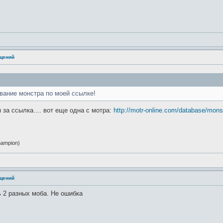
ащений
вание монстра по моей ссылке!
я за ссылка.... вот еще одна с мотра:
http://motr-online.com/database/mons
ampion)
ащений
ь 2 разных моба. Не ошибка