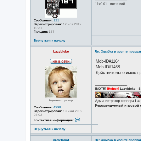
е
11х0.01 - вот и всё
т
и
Сообщения:
121
Зарегистрирован:
12 ноя 2012,
10:31
Гильдия:
187
Вернуться к началу
Lazybloke
Re: Ошибка в ивенте превр
Mob-ID#1164
Н
Mob-ID#1468
е
Действительно имеют р
в
с
е
_________________
т
и
[MOTR]
[Helper]
Lazybloke - S
Администратор
Администратор сервера La
Рекомендуемый игровой с
Сообщения:
4990
Зарегистрирован:
13 июл 2009,
08:02
К
Контактная информация:
о
н
Вернуться к началу
т
а
к
proletariat
Re: Ошибка в ивенте превр
т