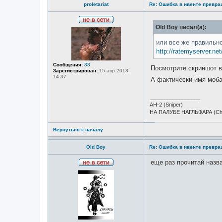
proletariat
Re: Ошибка в ивенте превр
Н
Old Boy писал(а):
е
в
или все же правильн
с
е
http://ratemyserver.ne
т
и
Сообщения:
88
Посмотрите скриншот в
Зарегистрирован:
15 апр 2018,
14:37
А фактически имя моба
_________________
АН-2 (Sniper)
НА ПАЛУБЕ НАГЛЬФАРА (Ch
Вернуться к началу
Old Boy
Re: Ошибка в ивенте превр
еще раз прочитай назв
Н
е
в
с
е
т
и