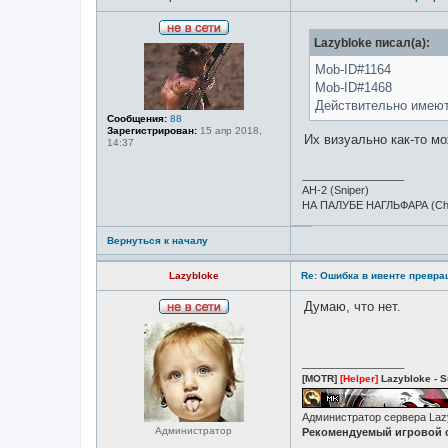
н
а
я
Н
Lazybloke писал(а):
и
е
н
в
Mob-ID#1164
ф
с
о
Mob-ID#1468
е
р
т
Действительно имеют
м
и
Сообщения:
88
а
Зарегистрирован:
15 апр 2018,
ц
Их визуально как-то м
14:37
и
я
п
_________________
о
АН-2 (Sniper)
л
ь
НА ПАЛУБЕ НАГЛЬФАРА (Ch
з
о
в
Вернуться к началу
а
т
Lazybloke
е
Re: Ошибка в ивенте превр
л
я
Думаю, что нет.
L
Н
a
е
z
в
y
с
b
_________________
е
l
[MOTR]
[Helper]
Lazybloke - S
т
o
и
k
e
Администратор сервера La
Администратор
Рекомендуемый игровой с