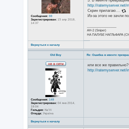
3. В ивенте превращен
в
с
http://ratemyserver.net
е
Скрин прилагаю....
т
и
Из-за этого не зачли п
Сообщения:
88
Зарегистрирован:
15 апр 2018,
14:37
_________________
АН-2 (Sniper)
НА ПАЛУБЕ НАГЛЬФАРА (Ch
Вернуться к началу
Old Boy
Re: Ошибка в ивенте превр
или все же правильно
Н
http://ratemyserver.net/
е
в
с
е
т
и
Сообщения:
148
Зарегистрирован:
04 янв 2014,
19:04
Гильдия:
Na'Vi
Откуда:
Україна
Вернуться к началу