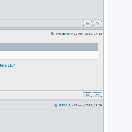
С
proletariat
»
27 июн 2018, 14:43
о
о
б
щ
е
н
и
е
ters/1164
С
GAD-UA
»
27 июн 2018, 17:59
о
о
б
щ
е
н
и