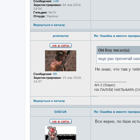
Сообщения:
148
Зарегистрирован:
04 янв 2014,
19:04
Гильдия:
Na'Vi
Откуда:
Україна
Вернуться к началу
proletariat
Re: Ошибка в ивенте превр
Н
Old Boy писал(а):
е
в
еще раз прочитай наз
с
е
т
Не знаю, что там у теб
и
Сообщения:
88
Зарегистрирован:
15 апр 2018,
_________________
14:37
АН-2 (Sniper)
НА ПАЛУБЕ НАГЛЬФАРА (Ch
Вернуться к началу
GAD-UA
Re: Ошибка в ивенте превр
Все верно, по базе ест
Н
е
в
с
_________________