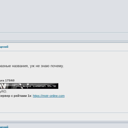
ащений
азные названия, уж не знаю почему.
ura 175/60
zyRO.
ервер с рейтами 1x
:
https://motr-online.com
ащений