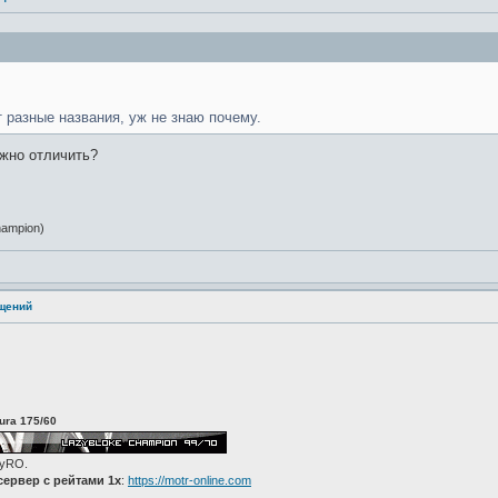
 разные названия, уж не знаю почему.
ожно отличить?
ampion)
ащений
ura 175/60
zyRO.
ервер с рейтами 1x
:
https://motr-online.com