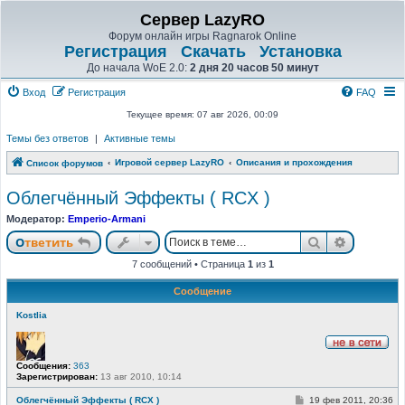
Сервер LazyRO
Форум онлайн игры Ragnarok Online
Регистрация
Скачать
Установка
До начала WoE 2.0:
2 дня 20 часов 50 минут
Вход
Регистрация
FAQ
Текущее время: 07 авг 2026, 00:09
Темы без ответов
|
Активные темы
Игровой сервер LazyRO
Описания и прохождения
Список форумов
Облегчённый Эффекты ( RCX )
Модератор:
Emperio-Armani
Поиск
Расшире
Ответить
7 сообщений • Страница
1
из
1
Сообщение
Kostlia
Н
Сообщения:
363
е
Зарегистрирован:
13 авг 2010, 10:14
в
с
е
С
Облегчённый Эффекты ( RCX )
19 фев 2011, 20:36