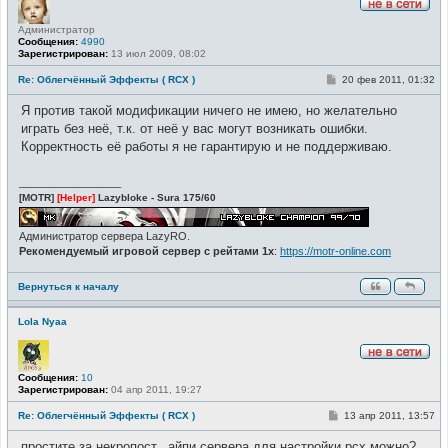
Н
Администратор
е
Сообщения:
4990
в
Зарегистрирован:
13 июл 2009, 08:02
с
е
т
С
Re: Облегчённый Эффекты ( RCX )
20 фев 2011, 01:32
и
о
о
Я против такой модификации ничего не имею, но желательно
б
щ
играть без неё, т.к. от неё у вас могут возникать ошибки.
е
Корректность её работы я не гарантирую и не поддерживаю.
н
и
е
_________________
[MOTR]
[Helper]
Lazybloke - Sura 175/60
Администратор сервера LazyRO.
Рекомендуемый игровой сервер с рейтами 1x
:
https://motr-online.com
Вернуться к началу
Lola Nyaa
Н
Сообщения:
10
е
Зарегистрирован:
04 апр 2011, 19:27
в
с
е
С
Re: Облегчённый Эффекты ( RCX )
13 апр 2011, 13:57
т
о
и
о
простите за некропост...айпи сервера для настройки рсх можно?