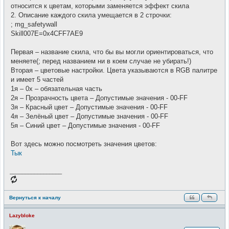
относится к цветам, которыми заменяется эффект скила
2. Описание каждого скила умещается в 2 строчки:
; mg_safetywall
Skill007E=0x4CFF7AE9
Первая – название скила, что бы вы могли ориентироваться, что
меняете(; перед названием ни в коем случае не убирать!)
Вторая – цветовые настройки. Цвета указываются в RGB палитре
и имеет 5 частей
1я – 0x – обязательная часть
2я – Прозрачность цвета – Допустимые значения - 00-FF
3я – Красный цвет – Допустимые значения - 00-FF
4я – Зелёный цвет – Допустимые значения - 00-FF
5я – Синий цвет – Допустимые значения - 00-FF
Вот здесь можно посмотреть значения цветов:
Тык
_________________
Вернуться к началу
Lazybloke