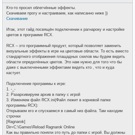
т
о
и
о
Кто-то просил облегчённые эффекты.
б
щ
Скачиваем прогу и настраиваем, как написанно ниже ))
е
Скачивание
н
и
е
Итак, этот гайд посвящён подключении к рагнароку и настройке
цветов в программе RCX.
RCX – это программный продукт, который позволяет заменить
визуальные эффекты в игре на цветовые области. То есть вместо
стандартного отображения плащадных скилов мы будем видить
области определённых цветов. Это нам нужно для того что бы
даже с выключенными эффектами видеть кто , что и куда
кастует.
Подключение программы к игре:
1. -_-
2. Разархивируем архив в папку с игрой
3. Изменяем файл RCX.ini(Файл лежит в корневой папке
программы RCX):
Открываем его и спускаемся в самый низ файла. Там находим
строчки
[Ragnarok]
Dir=C:\Games\Reload Ragnarok Online
Как вы правильно поняли это путь до папки с игрой. Вы должны