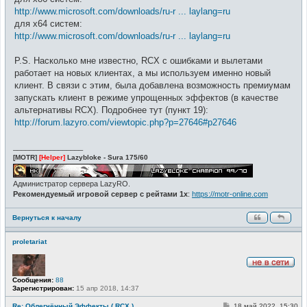
http://www.microsoft.com/downloads/ru-r ... laylang=ru
для x64 систем:
http://www.microsoft.com/downloads/ru-r ... laylang=ru
P.S. Насколько мне известно, RCX с ошибками и вылетами
работает на новых клиентах, а мы используем именно новый
клиент. В связи с этим, была добавлена возможность премиумам
запускать клиент в режиме упрощенных эффектов (в качестве
альтернативы RCX). Подробнее тут (пункт 19):
http://forum.lazyro.com/viewtopic.php?p=27646#p27646
_________________
[MOTR]
[Helper]
Lazybloke - Sura 175/60
Администратор сервера LazyRO.
Рекомендуемый игровой сервер с рейтами 1x
:
https://motr-online.com
Вернуться к началу
proletariat
Н
Сообщения:
88
е
Зарегистрирован:
15 апр 2018, 14:37
в
с
е
С
Re: Облегчённый Эффекты ( RCX )
18 май 2022, 15:30