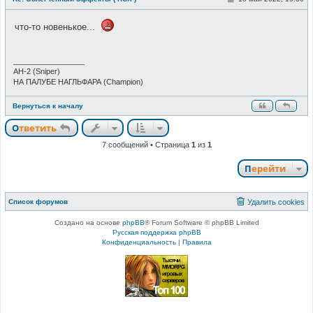
т
о
и
о
б
что-то новенькое...
щ
е
н
и
_________________
е
АН-2 (Sniper)
НА ПАЛУБЕ НАГЛЬФАРА (Champion)
Вернуться к началу
Ответить
7 сообщений • Страница
1
из
1
Перейти
Список форумов
Удалить cookies
Создано на основе
phpBB
® Forum Software © phpBB Limited
Русская поддержка phpBB
Конфиденциальность
|
Правила