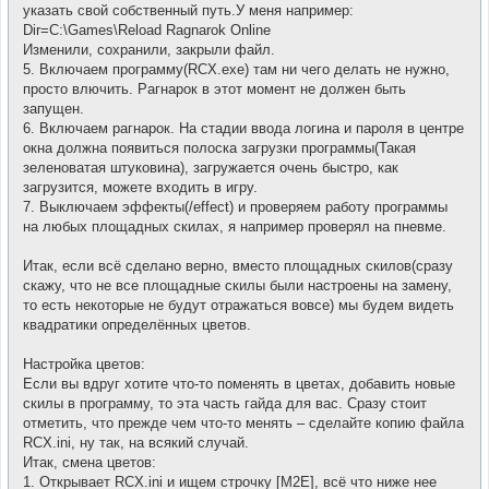
указать свой собственный путь.У меня например:
Dir=C:\Games\Reload Ragnarok Online
Изменили, сохранили, закрыли файл.
5. Включаем программу(RCX.exe) там ни чего делать не нужно,
просто влючить. Рагнарок в этот момент не должен быть
запущен.
6. Включаем рагнарок. На стадии ввода логина и пароля в центре
окна должна появиться полоска загрузки программы(Такая
зеленоватая штуковина), загружается очень быстро, как
загрузится, можете входить в игру.
7. Выключаем эффекты(/effect) и проверяем работу программы
на любых площадных скилах, я например проверял на пневме.
Итак, если всё сделано верно, вместо площадных скилов(сразу
скажу, что не все площадные скилы были настроены на замену,
то есть некоторые не будут отражаться вовсе) мы будем видеть
квадратики определённых цветов.
Настройка цветов:
Если вы вдруг хотите что-то поменять в цветах, добавить новые
скилы в программу, то эта часть гайда для вас. Сразу стоит
отметить, что прежде чем что-то менять – сделайте копию файла
RCX.ini, ну так, на всякий случай.
Итак, смена цветов:
1. Открывает RCX.ini и ищем строчку [M2E], всё что ниже нее