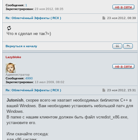
Сообщения:
1
Зарегистрирован:
23 ноя 2012, 08:35
Н
е
С
Re: Облегчённый Эффекты ( RCX )
23 ноя 2012, 08:39
в
о
с
о
е
б
т
щ
Что я сделал не так?=)
и
е
н
и
Вернуться к началу
е
Lazybloke
Н
Администратор
е
Сообщения:
4990
в
Зарегистрирован:
13 июл 2009, 08:02
с
е
т
С
Re: Облегчённый Эффекты ( RCX )
23 ноя 2012, 15:31
и
о
о
Jutonish
, скорее всего не хватает необходимых библиотек С++ в
б
щ
вашей Windows. Вам необходимо установить небольшой патч для
е
Windows.
н
и
В папке с нашим клиентом должен быть файл vcredist_x86.exe,
е
установите его.
Или скачайте отсюда:
для x86 систем: