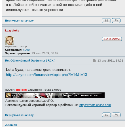
б
щ
п.с. Лейзи,ошибок никаких с ней не возникает,ибо в ней
е
используются только упрощенки..
н
и
е
Вернуться к началу
Lazybloke
Н
Администратор
е
Сообщения:
4990
в
Зарегистрирован:
13 июл 2009, 08:02
с
е
т
С
Re: Облегчённый Эффекты ( RCX )
13 апр 2011, 14:51
и
о
о
Lola Nyaa
, на самом деле возникают.
б
щ
http://lazyro.com/forum/viewtopic.php?f=14&t=13
е
н
и
_________________
е
[MOTR]
[Helper]
Lazybloke - Sura 175/60
Администратор сервера LazyRO.
Рекомендуемый игровой сервер с рейтами 1x
:
https://motr-online.com
Вернуться к началу
Jutonish