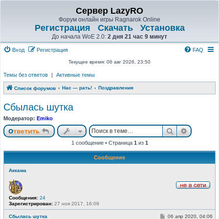
Сервер LazyRO
Форум онлайн игры Ragnarok Online
Регистрация
Скачать
Установка
До начала WoE 2.0:
2 дня 21 час 9 минут
Вход
Регистрация
FAQ
Текущее время: 06 авг 2026, 23:50
Темы без ответов
|
Активные темы
Нас — рать!
Поздравления
Список форумов
Сбылась шутка
Модератор:
Emiko
Поиск
Расшире
Ответить
1 сообщение • Страница
1
из
1
Сообщение
Аккама
Н
Сообщения:
24
е
Зарегистрирован:
27 ноя 2017, 16:09
в
с
е
С
Сбылась шутка
06 апр 2020, 04:06