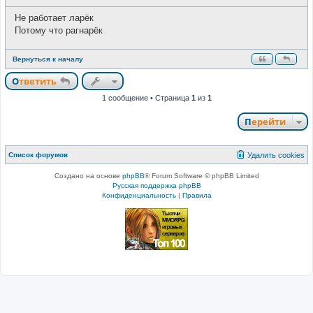
т
о
и
о
Не работает ларёк
б
щ
Потому что рагнарёк
е
н
и
Вернуться к началу
е
Ответить
1 сообщение • Страница
1
из
1
Перейти
Список форумов
Удалить cookies
Создано на основе
phpBB
® Forum Software © phpBB Limited
Русская поддержка phpBB
Конфиденциальность
|
Правила