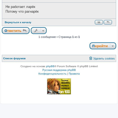
т
о
и
о
Не работает ларёк
б
щ
Потому что рагнарёк
е
н
и
Вернуться к началу
е
Ответить
1 сообщение • Страница
1
из
1
Перейти
Список форумов
Удалить cookies
Создано на основе
phpBB
® Forum Software © phpBB Limited
Русская поддержка phpBB
Конфиденциальность
|
Правила