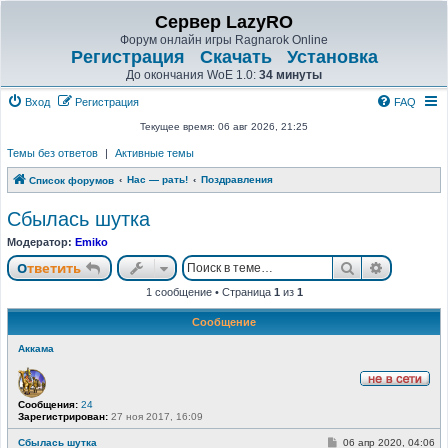
Сервер LazyRO
Форум онлайн игры Ragnarok Online
Регистрация
Скачать
Установка
До окончания WoE 1.0:
34 минуты
Вход
Регистрация
FAQ
Текущее время: 06 авг 2026, 21:25
Темы без ответов
|
Активные темы
Нас — рать!
Поздравления
Список форумов
Сбылась шутка
Модератор:
Emiko
Поиск
Расшире
Ответить
1 сообщение • Страница
1
из
1
Сообщение
Аккама
Н
Сообщения:
24
е
Зарегистрирован:
27 ноя 2017, 16:09
в
с
е
С
Сбылась шутка
06 апр 2020, 04:06