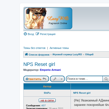
Вход
Регистрация
Темы без ответов
|
Активные темы
Игровой сервер LazyRO
Общий
Список форумов
NPS Reset girl
Модератор:
Emperio-Armani
Ответить
Автор
ShiFu
NPS Reset girl
(Не) Уважаемый АДмини
Н
заранее покорнейше бл
Сообщения:
407
е
Зарегистрирован:
29 июл 2011,