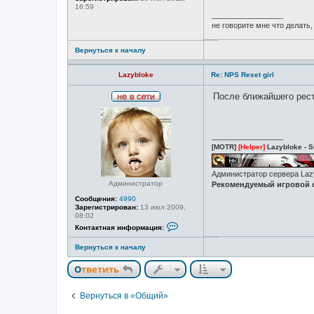
в
16:59
с
_________________
е
не говорите мне что делать, 
т
и
Вернуться к началу
Lazybloke
Re: NPS Reset girl
После ближайшего реста
Н
е
в
с
_________________
е
[MOTR]
[Helper]
Lazybloke - S
т
и
Администратор сервера La
Администратор
Рекомендуемый игровой с
Сообщения:
4990
Зарегистрирован:
13 июл 2009,
08:02
К
Контактная информация:
о
н
Вернуться к началу
т
а
к
Ответить
т
н
а
Вернуться в «Общий»
я
и