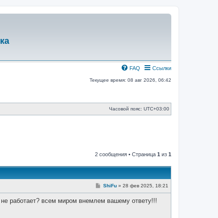
ка
FAQ
Ссылки
Текущее время: 08 авг 2026, 06:42
Часовой пояс:
UTC+03:00
2 сообщения • Страница
1
из
1
С
ShiFu
»
28 фев 2025, 18:21
о
о
не работает? всем миром внемлем вашему ответу!!!
б
щ
е