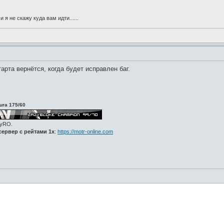
и я не скажу куда вам идти......
рта вернётся, когда будет исправлен баг.
ura 175/60
zyRO.
ервер с рейтами 1x
:
https://motr-online.com