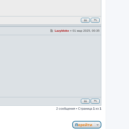
н
и
е
С
Lazybloke
»
01 мар 2025, 00:35
о
о
б
щ
е
н
и
е
2 сообщения • Страница
1
из
1
Перейти