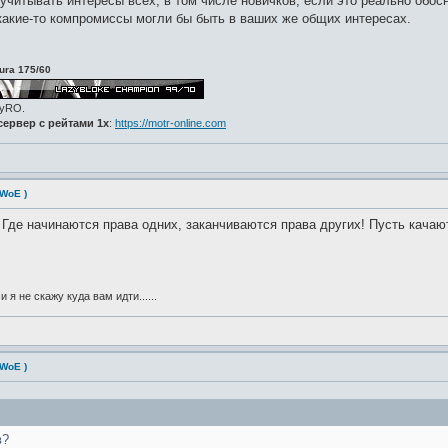
учитывать интересы всех, в том числе новичков, если это реально обосн
 какие-то компромиссы могли бы быть в ваших же общих интересах.
ura 175/60
zyRO.
ервер с рейтами 1x
:
https://motr-online.com
 WoE )
Где начинаются права одних, заканчиваются права других! Пусть качают
и я не скажу куда вам идти......
 WoE )
в?