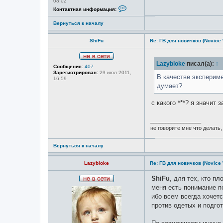
08:02
К
Контактная информация:
о
н
Вернуться к началу
т
а
к
ShiFu
Re: ГВ для новичков (Novice
т
н
а
я
Н
Lazybloke
писал(а):
↑
и
Сообщения:
407
е
н
Зарегистрирован:
29 июл 2011,
в
В качестве экспериме
ф
16:59
с
о
думает?
е
р
т
м
и
а
с какого ***? я значит 
ц
и
я
_________________
п
не говорите мне что делать, 
о
л
ь
Вернуться к началу
з
о
в
Lazybloke
Re: ГВ для новичков (Novice
а
т
ShiFu
, для тех, кто п
е
Н
л
меня есть понимание п
е
я
ибо всем всегда хочет
в
L
с
a
против одетых и подго
е
z
т
y
и
b