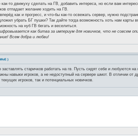
как-то движуху сделать на ГВ, добавить интереса, но если вам интересн
оков отпадает желание ходить на ГВ.
 вперёд как и прогресс, и что-бы как-то освежать сервер, нужно подстра
едложил убрать БГ пушки? Так дайте тогда возможность хоть нам карты в
можность на нуб ГВ бегать и веселиться.
шифровывается как битва за империум для новичков, что не совсем оп
ание! Всем добра и любви!
 WoE )
о заставлять старичков работать на гв. Пусть сидят себе и любуются на 
жны навыки игроков, а не недоступный на сервере шмот. В отличии от др
 текущих игроков, так и потенциальных новичков.