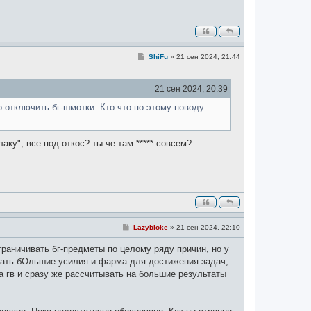
С
ShiFu
»
21 сен 2024, 21:44
о
о
б
21 сен 2024, 20:39
щ
е
н
 отключить бг-шмотки. Кто что по этому поводу
и
е
лаку", все под откос? ты че там ***** совсем?
С
Lazybloke
»
21 сен 2024, 22:10
о
о
граничивать бг-предметы по целому ряду причин, но у
б
щ
вать бОльшие усилия и фарма для достижения задач,
е
а гв и сразу же рассчитывать на большие результаты
н
и
е