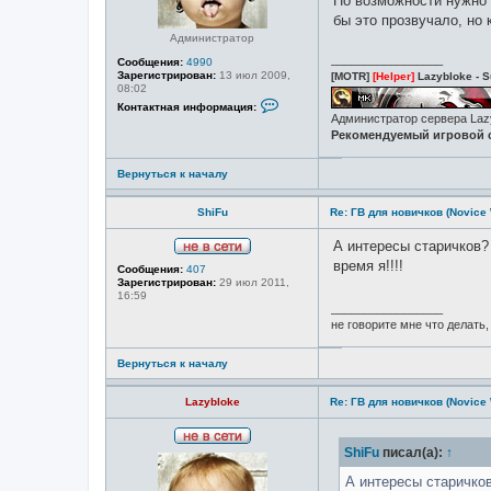
По возможности нужно 
l
бы это прозвучало, но
o
k
Администратор
e
_________________
Сообщения:
4990
Зарегистрирован:
13 июл 2009,
[MOTR]
[Helper]
Lazybloke - S
08:02
К
Контактная информация:
о
Администратор сервера La
н
Рекомендуемый игровой с
т
а
к
Вернуться к началу
т
н
а
ShiFu
Re: ГВ для новичков (Novice
я
и
А интересы старичков? 
н
ф
Н
время я!!!!
Сообщения:
407
о
е
Зарегистрирован:
29 июл 2011,
р
в
16:59
м
с
_________________
а
е
ц
не говорите мне что делать, 
т
и
и
я
Вернуться к началу
п
о
л
Lazybloke
Re: ГВ для новичков (Novice
ь
з
о
в
Н
ShiFu
писал(а):
↑
а
е
т
в
А интересы старичко
е
с