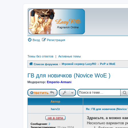
Вход
Регистрация
Темы без ответов
|
Активные темы
Игровой сервер LazyRO
PvP и WoE
Список форумов
ГВ для новичков (Novice WoE )
Модератор:
Emperio-Armani
Ответить
Автор
harv1t
Re: ГВ для новичков (Novice
Здрасьте, а можно ка
Н
Несколько вариантов р
Сообщения:
2
е
Зарегистрирован:
20 сен 2024,