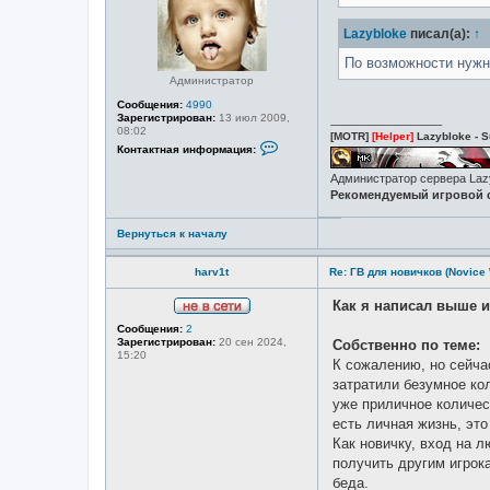
л
е
я
т
L
Lazybloke
писал(а):
↑
и
a
z
По возможности нуж
y
Администратор
b
l
Сообщения:
4990
o
Зарегистрирован:
13 июл 2009,
_________________
k
08:02
e
[MOTR]
[Helper]
Lazybloke - S
К
Контактная информация:
о
н
Администратор сервера La
т
Рекомендуемый игровой с
а
к
т
Вернуться к началу
н
а
я
harv1t
Re: ГВ для новичков (Novice
и
н
ф
Как я написал выше и
о
Н
р
Сообщения:
2
е
м
Зарегистрирован:
20 сен 2024,
Собственно по теме:
в
а
15:20
с
К сожалению, но сейча
ц
е
и
затратили безумное ко
т
я
и
уже приличное количес
п
о
есть личная жизнь, это
л
Как новичку, вход на л
ь
з
получить другим игрока
о
беда.
в