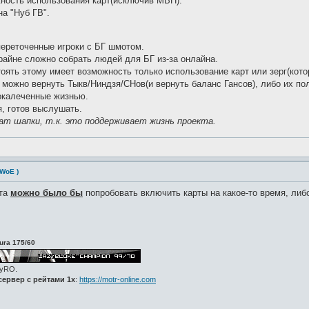
ность использования карт(исключив МВП).
а "Нуб ГВ".
переточенные игроки с БГ шмотом.
райне сложно собрать людей для БГ из-за онлайна.
тоять этому имеет возможность только использование карт или зерг(кото
 можно вернуть Тыкв/Ниндзя/СНов(и вернуть баланс Гансов), либо их по
окалеченные жизнью.
, готов выслушать.
нат шапки, т.к. это поддерживает жизнь проекта.
 WoE )
нта
можно было бы
попробовать включить карты на какое-то время, либ
ura 175/60
zyRO.
ервер с рейтами 1x
:
https://motr-online.com