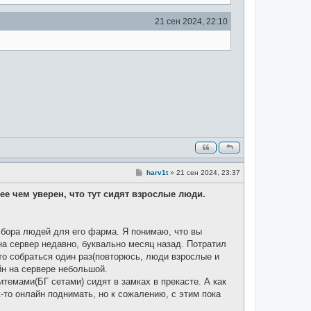
и
е
21 сен 2024, 22:10
С
harv1t
»
21 сен 2024, 23:37
о
о
е чем уверен, что тут сидят взрослые люди.
б
щ
е
н
и
 сбора людей для его фарма. Я понимаю, что вы
е
на сервер недавно, буквально месяц назад. Потратил
то собраться один раз(повторюсь, люди взрослые и
айн на сервере небольшой.
итемами(БГ сетами) сидят в замках в прекасте. А как
-то онлайн поднимать, но к сожалению, с этим пока