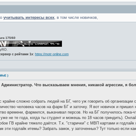
но
учитывать интересы всех
, в том числе новичков,
ura 175/60
zyRO.
ервер с рейтами 1x
:
https://motr-online.com
 WoE )
 Администратор. Что высказываем мнения, никакой агрессии, я боле
с крайне сложно собрать людей на БГ, чего уж говорить об организации
личество человека часов на фарм БГ и заточку. Я вот новичок и пришел 
тво времени, фармился, выкачивал персов. Но на БГ получилось пока-ч
 уже не те года, когда ты студент и можешь по 18 часов гриндить). Онл
юбое ГВ крайне тяжело даётся. Т.к. "старички" с МВП картами и годлайк 
м эти годлайк итемы? Забрать замок, у заточенных? Тут только если как