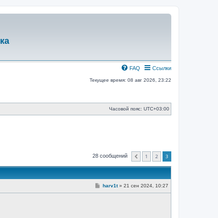
ка
FAQ
Ссылки
Текущее время: 08 авг 2026, 23:22
Часовой пояс:
UTC+03:00
1
2
3
28 сообщений
Пред.
С
harv1t
»
21 сен 2024, 10:27
о
о
б
щ
е