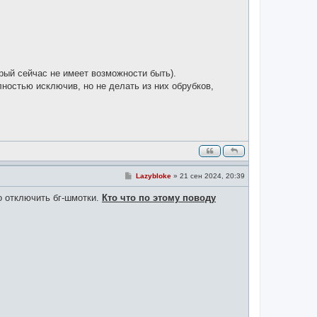
н
и
е
рый сейчас не имеет возможности быть).
лностью исключив, но не делать из них обрубков,
С
Lazybloke
»
21 сен 2024, 20:39
о
о
о отключить бг-шмотки.
Кто что по этому поводу
б
щ
е
н
и
е