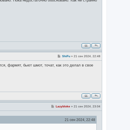
овано. Пока недостаточно обосновано. Как ни странно
С
ShiFu
»
21 сен 2024, 22:48
о
о
ся, фармят, бьют шмот, точат, как это делал в свое
б
щ
е
н
и
е
С
Lazybloke
»
21 сен 2024, 23:04
о
о
б
21 сен 2024, 22:48
щ
е
н