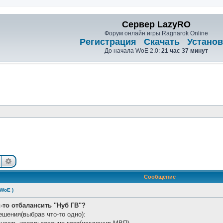
Сервер LazyRO
Форум онлайн игры Ragnarok Online
Регистрация
Скачать
Установ
До начала WoE 2.0:
21 час 37 минут
Поиск
Расширенный поиск
Сообщение
 WoE )
к-то отбалансить "Нуб ГВ"?
ешения(выбрав что-то одно):