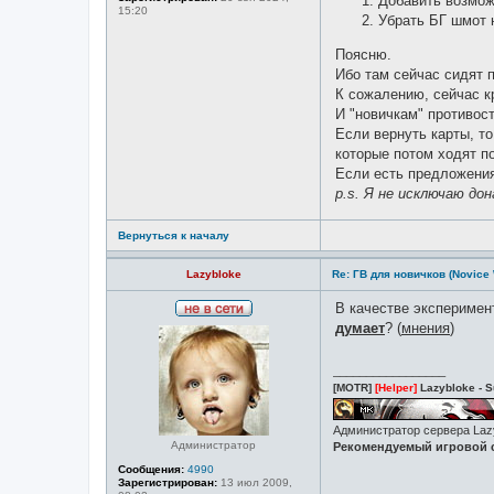
Добавить возмож
в
15:20
с
Убрать БГ шмот н
е
т
Поясню.
и
Ибо там сейчас сидят 
К сожалению, сейчас к
И "новичкам" противос
Если вернуть карты, то
которые потом ходят п
Если есть предложения
p.s. Я не исключаю до
Вернуться к началу
Lazybloke
Re: ГВ для новичков (Novice
В качестве экспериме
Н
думает
? (
мнения
)
е
в
с
_________________
е
[MOTR]
[Helper]
Lazybloke - S
т
и
Администратор сервера La
Администратор
Рекомендуемый игровой с
Сообщения:
4990
Зарегистрирован:
13 июл 2009,