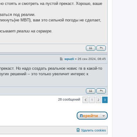
о стоять и смотреть на пустой прекаст. Хорошо, ваше
иваться под реалии.
пихнуть(не МВП), вам это сильной погоды не сделает,
исывает реалии на сервере.
С
wpuzli
»
26 сен 2024, 08:45
о
о
прекаст. Но надо создать реальное новис гв в какой-то
б
щ
угих решений -- это только увеличит интерес к
е
н
и
е
1
2
3
28 сообщений
Пред.
Перейти
Удалить cookies