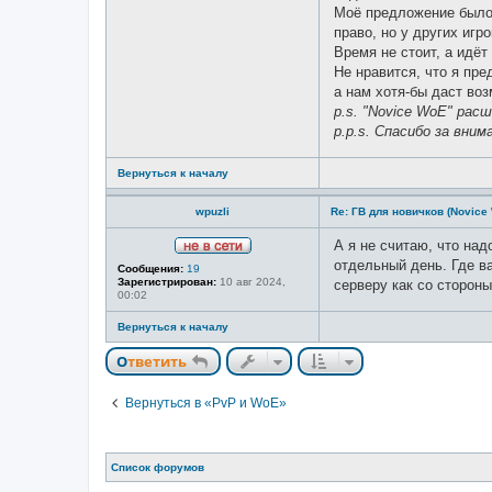
а
Моё предложение было 
т
право, но у других игр
е
л
Время не стоит, а идёт
я
Не нравится, что я пр
L
a
а нам хотя-бы даст воз
z
p.s. "Novice WoE" рас
y
b
p.p.s. Спасибо за вним
l
o
k
Вернуться к началу
e
wpuzli
Re: ГВ для новичков (Novice
А я не считаю, что над
Н
отдельный день. Где ва
Сообщения:
19
е
Зарегистрирован:
10 авг 2024,
серверу как со стороны
в
00:02
с
е
Вернуться к началу
т
и
Ответить
Вернуться в «PvP и WoE»
Список форумов