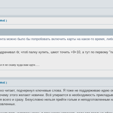
 WoE )
нта можно было бы попробовать включить карты на какое-то время, либо
задрачивал бг, чтоб палку купить, шмот точить +9+10, а тут по первому "п
и я не скажу куда вам идти......
 WoE )
лохо читает, подчеркнул ключевые слова. Я тоже не поддерживаю идею о
очему этого желают новички. Всё упирается в необходимость приклады
ся всего и сразу. Безусловно нельзя прийти голым и неподготовленным н
товленных.