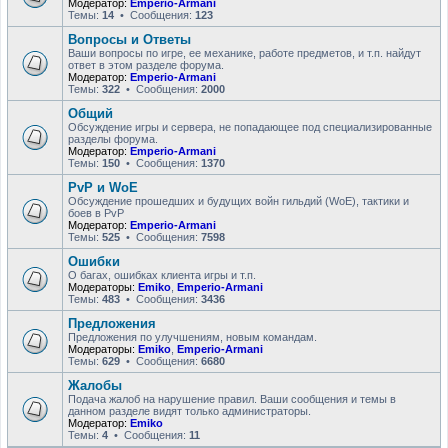
Модератор:
Emperio-Armani
Темы:
14
• Сообщения:
123
Вопросы и Ответы
Ваши вопросы по игре, ее механике, работе предметов, и т.п. найдут
ответ в этом разделе форума.
Модератор:
Emperio-Armani
Темы:
322
• Сообщения:
2000
Общий
Обсуждение игры и сервера, не попадающее под специализированные
разделы форума.
Модератор:
Emperio-Armani
Темы:
150
• Сообщения:
1370
PvP и WoE
Обсуждение прошедших и будущих войн гильдий (WoE), тактики и
боев в PvP
Модератор:
Emperio-Armani
Темы:
525
• Сообщения:
7598
Ошибки
О багах, ошибках клиента игры и т.п.
Модераторы:
Emiko
,
Emperio-Armani
Темы:
483
• Сообщения:
3436
Предложения
Предложения по улучшениям, новым командам.
Модераторы:
Emiko
,
Emperio-Armani
Темы:
629
• Сообщения:
6680
Жалобы
Подача жалоб на нарушение правил. Ваши сообщения и темы в
данном разделе видят только администраторы.
Модератор:
Emiko
Темы:
4
• Сообщения:
11