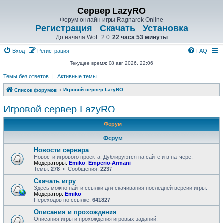
Сервер LazyRO
Форум онлайн игры Ragnarok Online
Регистрация
Скачать
Установка
До начала WoE 2.0:
22 часа 53 минуты
Вход
Регистрация
FAQ
Текущее время: 08 авг 2026, 22:06
Темы без ответов
|
Активные темы
Игровой сервер LazyRO
Список форумов
Игровой сервер LazyRO
Форум
Форум
Новости сервера
Новости игрового проекта. Дублируются на сайте и в патчере.
Модераторы:
Emiko
,
Emperio-Armani
Темы:
278
• Сообщения:
2237
Скачать игру
Здесь можно найти ссылки для скачивания последней версии игры.
Модератор:
Emiko
Переходов по ссылке:
641827
Описания и прохождения
Описания игры и прохождения игровых заданий.