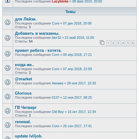
Последнее сообщение
Lazybloke
«
08 фев 2010, 20:50
Темы
для Лейзи.
Последнее сообщение
Core
«
07 дек 2018, 20:08
Ответы:
3
Добавить в магазины.
Последнее сообщение
blur32
«
21 май 2018, 11:00
Ответы:
54
1
2
3
4
5
6
привет ребята - котята.
Последнее сообщение
Core
«
09 апр 2018, 17:21
когда же..
Последнее сообщение
Core
«
07 апр 2018, 22:59
Ответы:
3
@market
Последнее сообщение
Аккама
«
28 ноя 2017, 15:33
Glorious
Последнее сообщение
0137
«
12 ноя 2017, 08:25
ГВ Четверг
Последнее сообщение
Old Boy
«
15 окт 2017, 12:34
Ответы:
3
renewal.
Последнее сообщение
Core
«
25 сен 2017, 17:41
update lvl/job.