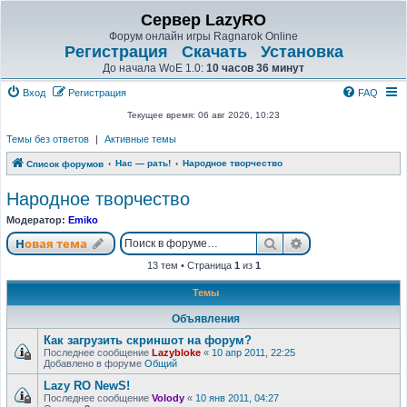
Сервер LazyRO
Форум онлайн игры Ragnarok Online
Регистрация
Скачать
Установка
До начала WoE 1.0:
10 часов 36 минут
Вход
Регистрация
FAQ
Текущее время: 06 авг 2026, 10:23
Темы без ответов
|
Активные темы
Нас — рать!
Народное творчество
Список форумов
Народное творчество
Модератор:
Emiko
Поиск
Расширенный п
Новая тема
13 тем • Страница
1
из
1
Темы
Объявления
Как загрузить скриншот на форум?
Последнее сообщение
Lazybloke
«
10 апр 2011, 22:25
Добавлено в форуме
Общий
Lazy RO NewS!
Последнее сообщение
Volody
«
10 янв 2011, 04:27