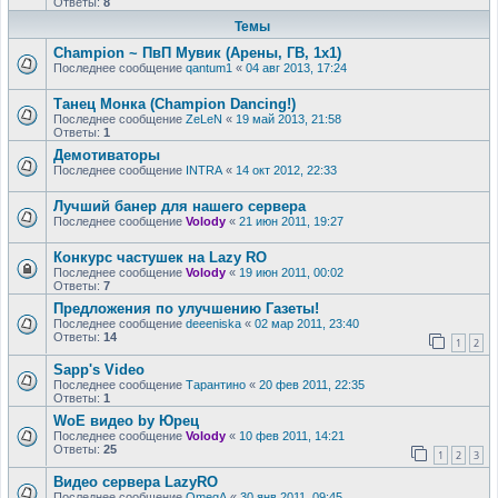
Ответы:
8
Темы
Champion ~ ПвП Мувик (Арены, ГВ, 1х1)
Последнее сообщение
qantum1
«
04 авг 2013, 17:24
Танец Монка (Champion Dancing!)
Последнее сообщение
ZeLeN
«
19 май 2013, 21:58
Ответы:
1
Демотиваторы
Последнее сообщение
INTRA
«
14 окт 2012, 22:33
Лучший банер для нашего сервера
Последнее сообщение
Volody
«
21 июн 2011, 19:27
Конкурс частушек на Lazy RO
Последнее сообщение
Volody
«
19 июн 2011, 00:02
Ответы:
7
Предложения по улучшению Газеты!
Последнее сообщение
deeeniska
«
02 мар 2011, 23:40
Ответы:
14
1
2
Sapp's Video
Последнее сообщение
Тарантино
«
20 фев 2011, 22:35
Ответы:
1
WoE видео by Юрец
Последнее сообщение
Volody
«
10 фев 2011, 14:21
Ответы:
25
1
2
3
Видео сервера LazyRO
Последнее сообщение
OmegA
«
30 янв 2011, 09:45