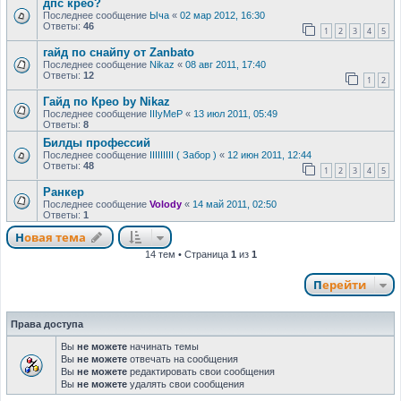
дпс крео?
Последнее сообщение
Ыча
«
02 мар 2012, 16:30
Ответы:
46
1
2
3
4
5
гайд по снайпу от Zanbato
Последнее сообщение
Nikaz
«
08 авг 2011, 17:40
Ответы:
12
1
2
Гайд по Крео by Nikaz
Последнее сообщение
IIIyMeP
«
13 июл 2011, 05:49
Ответы:
8
Билды профессий
Последнее сообщение
IIIIIIIII ( Забор )
«
12 июн 2011, 12:44
Ответы:
48
1
2
3
4
5
Ранкер
Последнее сообщение
Volody
«
14 май 2011, 02:50
Ответы:
1
Новая тема
14 тем • Страница
1
из
1
Перейти
Права доступа
Вы
не можете
начинать темы
Вы
не можете
отвечать на сообщения
Вы
не можете
редактировать свои сообщения
Вы
не можете
удалять свои сообщения