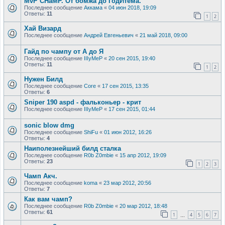
MvP CHaMP. От бомжа до ГодИтема.
Последнее сообщение
Аккама
«
04 июн 2018, 19:09
Ответы:
11
1
2
Хай Визард
Последнее сообщение
Андрей Евгеньевич
«
21 май 2018, 09:00
Гайд по чампу от А до Я
Последнее сообщение
IIIyMeP
«
20 сен 2015, 19:40
Ответы:
11
1
2
Нужен Билд
Последнее сообщение
Core
«
17 сен 2015, 13:35
Ответы:
6
Sniper 190 aspd - фальконьер - крит
Последнее сообщение
IIIyMeP
«
17 сен 2015, 01:44
sonic blow dmg
Последнее сообщение
ShiFu
«
01 июн 2012, 16:26
Ответы:
4
Наиполезнейший билд сталка
Последнее сообщение
R0b Z0mbie
«
15 апр 2012, 19:09
Ответы:
23
1
2
3
Чамп Акч.
Последнее сообщение
koma
«
23 мар 2012, 20:56
Ответы:
7
Как вам чамп?
Последнее сообщение
R0b Z0mbie
«
20 мар 2012, 18:48
Ответы:
61
1
4
5
6
7
…