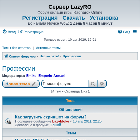
Сервер LazyRO
Форум онлайн игры Ragnarok Online
Регистрация
Скачать
Установка
До начала Novice WoE:
1 день 8 часов 8 минут
Вход
Регистрация
FAQ
Текущее время: 10 авг 2026, 12:51
Темы без ответов
|
Активные темы
Нас — рать!
Профессии
Список форумов
Профессии
Модераторы:
Emiko
,
Emperio-Armani
Поиск
Расширенный п
Новая тема
14 тем • Страница
1
из
1
Темы
Объявления
Как загрузить скриншот на форум?
Последнее сообщение
Lazybloke
«
10 апр 2011, 22:25
Добавлено в форуме
Общий
Темы