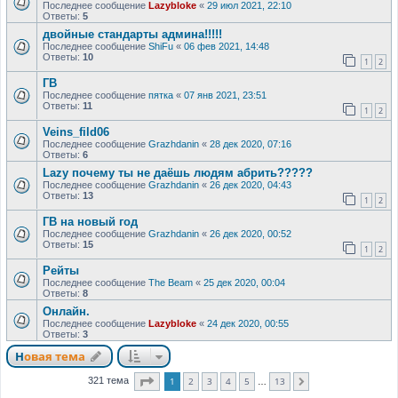
Последнее сообщение
Lazybloke
«
29 июл 2021, 22:10
Ответы:
5
двойные стандарты админа!!!!!
Последнее сообщение
ShiFu
«
06 фев 2021, 14:48
Ответы:
10
1
2
ГВ
Последнее сообщение
пятка
«
07 янв 2021, 23:51
Ответы:
11
1
2
Veins_fild06
Последнее сообщение
Grazhdanin
«
28 дек 2020, 07:16
Ответы:
6
Lazy почему ты не даёшь людям абрить?????
Последнее сообщение
Grazhdanin
«
26 дек 2020, 04:43
Ответы:
13
1
2
ГВ на новый год
Последнее сообщение
Grazhdanin
«
26 дек 2020, 00:52
Ответы:
15
1
2
Рейты
Последнее сообщение
The Beam
«
25 дек 2020, 00:04
Ответы:
8
Онлайн.
Последнее сообщение
Lazybloke
«
24 дек 2020, 00:55
Ответы:
3
Новая тема
Страница
1
из
13
1
2
3
4
5
13
321 тема
След.
…