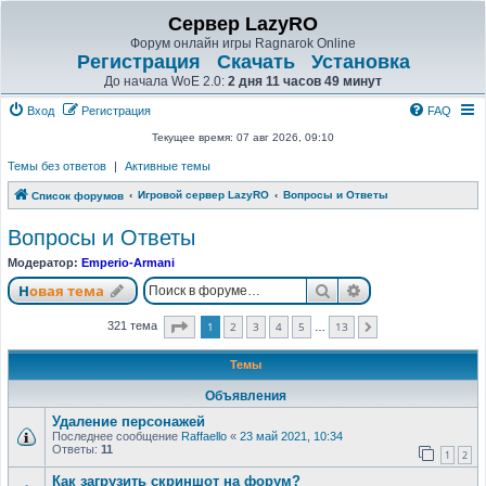
Сервер LazyRO
Форум онлайн игры Ragnarok Online
Регистрация
Скачать
Установка
До начала WoE 2.0:
2 дня 11 часов 49 минут
Вход
Регистрация
FAQ
Текущее время: 07 авг 2026, 09:10
Темы без ответов
|
Активные темы
Игровой сервер LazyRO
Вопросы и Ответы
Список форумов
Вопросы и Ответы
Модератор:
Emperio-Armani
Поиск
Расширенный п
Новая тема
Страница
1
из
13
1
2
3
4
5
13
321 тема
След.
…
Темы
Объявления
Удаление персонажей
Последнее сообщение
Raffaello
«
23 май 2021, 10:34
Ответы:
11
1
2
Как загрузить скриншот на форум?