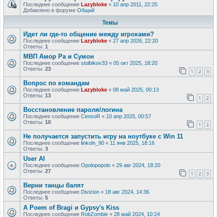
Последнее сообщение
Lazybloke
«
10 апр 2011, 22:25
Добавлено в форуме
Общий
Темы
Идет ли где-то общение между игроками?
Последнее сообщение
Lazybloke
«
27 апр 2026, 22:20
Ответы:
1
МВП Амор Ра и Сумон
Последнее сообщение
stolbikov33
«
05 окт 2025, 18:20
Ответы:
23
1
2
3
Вопрос по командам
Последнее сообщение
Lazybloke
«
08 май 2025, 00:13
Ответы:
13
1
2
Восстановление пароля/логина
Последнее сообщение
CensoR
«
10 апр 2025, 00:57
Ответы:
10
1
2
Не получается запустить игру на ноутбуке с Win 11
Последнее сообщение
linkoln_90
«
11 янв 2025, 18:16
Ответы:
3
User AI
Последнее сообщение
Opolopopolo
«
29 авг 2024, 18:20
Ответы:
27
1
2
3
Верни танцы балят
Последнее сообщение
Divizion
«
18 авг 2024, 14:36
Ответы:
5
A Poem of Bragi и Gypsy's Kiss
Последнее сообщение
RobZombie
«
28 май 2024, 10:24