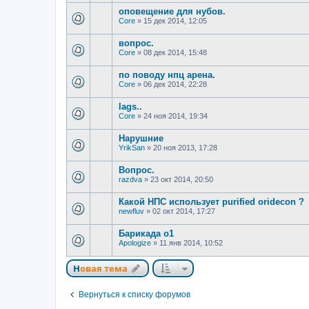
оповещение для нубов.
Core
»
15 дек 2014, 12:05
вопрос.
Core
»
08 дек 2014, 15:48
по поводу нпц арена.
Core
»
06 дек 2014, 22:28
lags..
Core
»
24 ноя 2014, 19:34
Нарушние
YrikSan
»
20 ноя 2013, 17:28
Вопрос.
razdva
»
23 окт 2014, 20:50
Какой НПС использует purified oridecon ?
newfluv
»
02 окт 2014, 17:27
Барикада о1
Apologize
»
11 янв 2014, 10:52
Новая тема
Вернуться к списку форумов