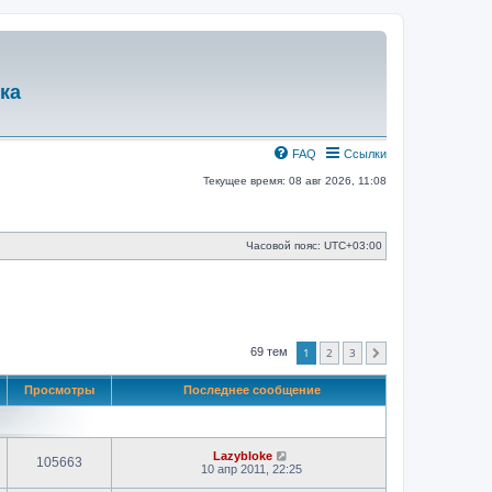
ка
FAQ
Ссылки
Текущее время: 08 авг 2026, 11:08
Часовой пояс:
UTC+03:00
1
2
3
69 тем
След.
Просмотры
Последнее сообщение
Lazybloke
105663
10 апр 2011, 22:25