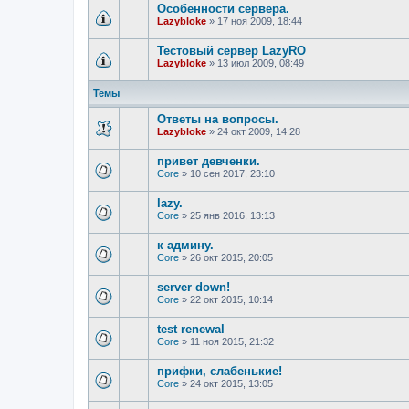
Особенности сервера.
Lazybloke
»
17 ноя 2009, 18:44
Тестовый сервер LazyRO
Lazybloke
»
13 июл 2009, 08:49
Темы
Ответы на вопросы.
Lazybloke
»
24 окт 2009, 14:28
привет девченки.
Core
»
10 сен 2017, 23:10
lazy.
Core
»
25 янв 2016, 13:13
к админу.
Core
»
26 окт 2015, 20:05
server down!
Core
»
22 окт 2015, 10:14
test renewal
Core
»
11 ноя 2015, 21:32
прифки, слабенькие!
Core
»
24 окт 2015, 13:05