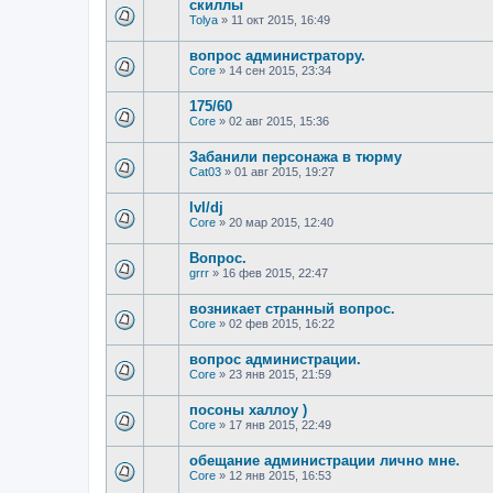
скиллы
Tolya
»
11 окт 2015, 16:49
вопрос администратору.
Core
»
14 сен 2015, 23:34
175/60
Core
»
02 авг 2015, 15:36
Забанили персонажа в тюрму
Cat03
»
01 авг 2015, 19:27
lvl/dj
Core
»
20 мар 2015, 12:40
Вопрос.
grrr
»
16 фев 2015, 22:47
возникает странный вопрос.
Core
»
02 фев 2015, 16:22
вопрос администрации.
Core
»
23 янв 2015, 21:59
посоны халлоу )
Core
»
17 янв 2015, 22:49
обещание администрации лично мне.
Core
»
12 янв 2015, 16:53