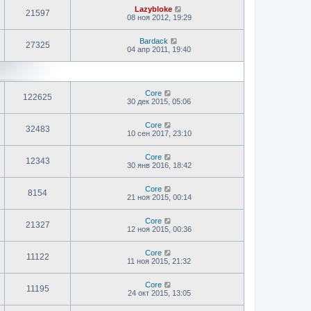
Lazybloke
21597
08 ноя 2012, 19:29
Bardack
27325
04 апр 2011, 19:40
Core
122625
30 дек 2015, 05:06
Core
32483
10 сен 2017, 23:10
Core
12343
30 янв 2016, 18:42
Core
8154
21 ноя 2015, 00:14
Core
21327
12 ноя 2015, 00:36
Core
11122
11 ноя 2015, 21:32
Core
11195
24 окт 2015, 13:05