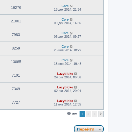
Core
16276
18 дек 2014, 21:34
Core
21001
09 дек 2014, 14:36
Core
7983
08 дек 2014, 09:27
Core
8259
25 ноя 2014, 18:27
Core
13085
18 ноя 2014, 19:48
Lazybloke
7101
24 окт 2014, 06:56
Lazybloke
7349
02 окт 2014, 20:04
Lazybloke
7727
11 янв 2014, 12:35
1
2
3
69 тем
След.
Перейти