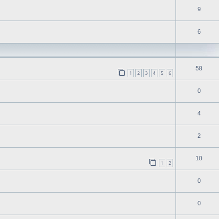
9
6
58
1
2
3
4
5
6
0
4
2
10
1
2
0
0