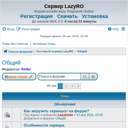
Сервер LazyRO
Форум онлайн игры Ragnarok Online
Регистрация
Скачать
Установка
До начала WoE 2.0:
8 часов 33 минуты
Вход
Регистрация
FAQ
Текущее время: 09 авг 2026, 12:26
Темы без ответов
|
Активные темы
Тестовый сервер LazyRO
Общий
Список форумов
Общий
Модератор:
Emiko
Поиск
Расширенный п
Новая тема
1
2
3
69 тем
След.
Темы
Объявления
Как загрузить скриншот на форум?
Последнее сообщение
Lazybloke
«
10 апр 2011, 22:25
Добавлено в форуме
Общий
Особенности сервера.