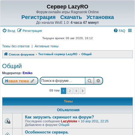
Сервер LazyRO
Форум онлайн игры Ragnarok Online
Регистрация
Скачать
Установка
До начала WoE 1.0:
4 часа 47 минут
Вход
Регистрация
FAQ
Текущее время: 06 авг 2026, 16:12
Темы без ответов
|
Активные темы
Тестовый сервер LazyRO
Общий
Список форумов
Общий
Модератор:
Emiko
Поиск
Расширенный п
Новая тема
1
2
3
69 тем
След.
Темы
Объявления
Как загрузить скриншот на форум?
Последнее сообщение
Lazybloke
«
10 апр 2011, 22:25
Добавлено в форуме
Общий
Особенности сервера.