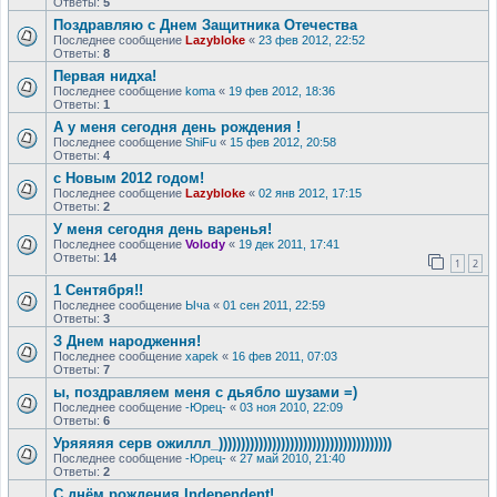
Ответы:
5
Поздравляю с Днем Защитника Отечества
Последнее сообщение
Lazybloke
«
23 фев 2012, 22:52
Ответы:
8
Первая нидха!
Последнее сообщение
koma
«
19 фев 2012, 18:36
Ответы:
1
А у меня сегодня день рождения !
Последнее сообщение
ShiFu
«
15 фев 2012, 20:58
Ответы:
4
c Новым 2012 годом!
Последнее сообщение
Lazybloke
«
02 янв 2012, 17:15
Ответы:
2
У меня сегодня день варенья!
Последнее сообщение
Volody
«
19 дек 2011, 17:41
Ответы:
14
1
2
1 Сентября!!
Последнее сообщение
Ыча
«
01 сен 2011, 22:59
Ответы:
3
З Днем народження!
Последнее сообщение
xapek
«
16 фев 2011, 07:03
Ответы:
7
ы, поздравляем меня с дьябло шузами =)
Последнее сообщение
-Юрец-
«
03 ноя 2010, 22:09
Ответы:
6
Уряяяяя серв ожиллл_)))))))))))))))))))))))))))))))))))))))
Последнее сообщение
-Юрец-
«
27 май 2010, 21:40
Ответы:
2
С днём рождения Independent!