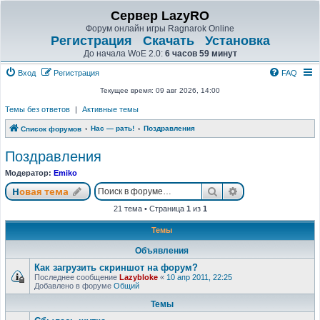
Сервер LazyRO
Форум онлайн игры Ragnarok Online
Регистрация
Скачать
Установка
До начала WoE 2.0:
6 часов 59 минут
Вход
Регистрация
FAQ
Текущее время: 09 авг 2026, 14:00
Темы без ответов
|
Активные темы
Нас — рать!
Поздравления
Список форумов
Поздравления
Модератор:
Emiko
Поиск
Расширенный п
Новая тема
21 тема • Страница
1
из
1
Темы
Объявления
Как загрузить скриншот на форум?
Последнее сообщение
Lazybloke
«
10 апр 2011, 22:25
Добавлено в форуме
Общий
Темы