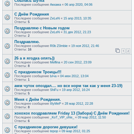
Сбылась шутка
Последнее сообщение
Аккама
«
06 апр 2020, 04:06
С Днём Рождения
Последнее сообщение
ZeLeN
«
15 апр 2013, 10:35
Ответы:
5
Поздравляю с Новым годом
Последнее сообщение
ZeLeN
«
31 дек 2012, 21:23
Ответы:
2
Поздравляю.
Последнее сообщение
R0b Z0mbie
«
19 ноя 2012, 21:46
Ответы:
16
1
2
26 а я ягодка опять))
Последнее сообщение
Melfina
«
20 сен 2012, 23:09
Ответы:
8
С праздником Троицы!!!
Последнее сообщение
Ыча
«
04 июн 2012, 13:04
Ответы:
1
амм чуток опоздал.... но все норм так как у меня 23-19)
Последнее сообщение
ShiFu
«
19 апр 2012, 16:24
Ответы:
5
Меня с Днём Рождения.
Последнее сообщение
IIIyMeP
«
28 мар 2012, 22:28
Ответы:
8
хохохох поздравляем Friday 13 (Забора) С Днём Рождения!
Последнее сообщение
_KoT_VIP_oNe_
«
09 мар 2012, 11:50
Ответы:
6
С праздником дорогие девушки!
Последнее сообщение
tepop
«
09 мар 2012, 01:25