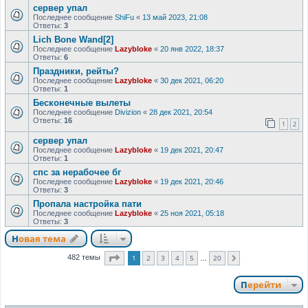
сервер упал
Последнее сообщение
ShiFu
«
13 май 2023, 21:08
Ответы:
3
Lich Bone Wand[2]
Последнее сообщение
Lazybloke
«
20 янв 2022, 18:37
Ответы:
6
Праздники, рейты?
Последнее сообщение
Lazybloke
«
30 дек 2021, 06:20
Ответы:
1
Бесконечные вылеты
Последнее сообщение
Divizion
«
28 дек 2021, 20:54
Ответы:
16
1
2
сервер упал
Последнее сообщение
Lazybloke
«
19 дек 2021, 20:47
Ответы:
1
спс за нерабочее бг
Последнее сообщение
Lazybloke
«
19 дек 2021, 20:46
Ответы:
3
Пропала настройка пати
Последнее сообщение
Lazybloke
«
25 ноя 2021, 05:18
Ответы:
3
Новая тема
Страница
1
из
20
1
2
3
4
5
20
482 темы
След.
…
Перейти