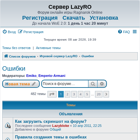
Сервер LazyRO
Форум онлайн игры Ragnarok Online
Регистрация
Скачать
Установка
До начала WoE 2.0:
1 день 1 час 20 минут
Вход
Регистрация
FAQ
Текущее время: 08 авг 2026, 19:39
Темы без ответов
|
Активные темы
Игровой сервер LazyRO
Ошибки
Список форумов
Ошибки
Модераторы:
Emiko
,
Emperio-Armani
Поиск
Расширенный п
Новая тема
Страница
1
из
20
1
2
3
4
5
20
482 темы
След.
…
Темы
Объявления
Как загрузить скриншот на форум?
Последнее сообщение
Lazybloke
«
10 апр 2011, 22:25
Добавлено в форуме
Общий
Правила создания темы в ошибках