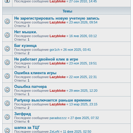
Последнее сообщение
Lazybloke
«
27 сен 2010, 14:45
Темы
Не зарегистрировать новую учетную запись
Последнее сообщение
Lazybloke
«
23 июл 2026, 09:54
Ответы:
3
Нет мышки.
Последнее сообщение
Lazybloke
«
16 янв 2026, 03:12
Ответы:
1
Баг кузнеца
Последнее сообщение
gor1ch
«
26 ноя 2025, 03:41
Ответы:
2
Не работает двойной клик в игре
Последнее сообщение
Lazybloke
«
23 ноя 2025, 19:51
Ответы:
1
Ошибка клиента игры
Последнее сообщение
Lazybloke
«
22 ноя 2025, 22:31
Ответы:
1
Ошыбка патчера
Последнее сообщение
Lazybloke
«
29 июн 2025, 12:20
Ответы:
1
Partyexp выключается раньше времени
Последнее сообщение
Lazybloke
«
13 мар 2025, 23:15
Ответы:
2
Зигфрид
Последнее сообщение
paradozzzz
«
27 фев 2025, 07:32
Ответы:
6
шапка за ТЦГ
Последнее сообщение
ZeLeN
«
11 фев 2025, 02:50