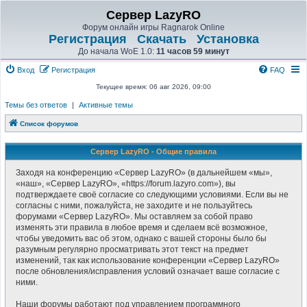
Сервер LazyRO
Форум онлайн игры Ragnarok Online
Регистрация
Скачать
Установка
До начала WoE 1.0:
11 часов 59 минут
Вход
Регистрация
FAQ
Текущее время: 06 авг 2026, 09:00
Темы без ответов
|
Активные темы
Список форумов
Сервер LazyRO - Общие правила
Заходя на конференцию «Сервер LazyRO» (в дальнейшем «мы»,
«наш», «Сервер LazyRO», «https://forum.lazyro.com»), вы
подтверждаете своё согласие со следующими условиями. Если вы не
согласны с ними, пожалуйста, не заходите и не пользуйтесь
форумами «Сервер LazyRO». Мы оставляем за собой право
изменять эти правила в любое время и сделаем всё возможное,
чтобы уведомить вас об этом, однако с вашей стороны было бы
разумным регулярно просматривать этот текст на предмет
изменений, так как использование конференции «Сервер LazyRO»
после обновления/исправления условий означает ваше согласие с
ними.
Наши форумы работают под управлением программного