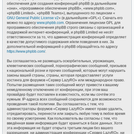
обеспечения для создания конференций phpBB (в дальнейшем
«они», «программное обеспечение phpBB», «www.phpbb.com»,
«phpBB Limited», «phpBB Teams»), выпущенного по лицензии «
GNU General Public License v2
» (в дальнейшем «GPL»). Скачать его
можно по адресу
www.phpbb.com
. Ограничения лицензии GPL для
программного обеспечения phpBB строго связаны с организацией и
поддержкой интернет-конференций, и phpBB Limited не несёт
ответственности за то, что администрация конференций определяет
в качестве допустимого содержания и/или поведения в них. За
дополнительной информацией о phpBB обращайтесь по адресу
https://www.phpbb.com/
.
Вы соглашаетесь не размещать оскорбительных, угрожающих,
клеветнических сообщений, порнографических сообщений, призывов
к национальной розни и прочих сообщений, которые могут нарушить
законы вашей страны, страны, которая предоставляет услуги
хостинга для форумов «Сервер LazyRO» или международное право.
Попытки размещения таких сообщений могут привести к вашему
немедленному отключению от конференции, при этом ваш
провайдер будет поставлен в известность, если мы сочтём это
нужным. IP-адреса всех сообщений сохраняются для возможности
проведения такой политики. Вы соглашаетесь с тем, что
администраторы форумов «Сервер LazyRO» имеют право удалить,
отредактировать, перенести или закрыть любую тему в любое время
по своему усмотрению. Как пользователь вы согласны с тем, что
введённая вами информация будет храниться в базе данных. Хотя
эта информация не будет открыта третьим лицам без вашего
разрешения, ни администрация конференции «Сервер LazyRO», ни