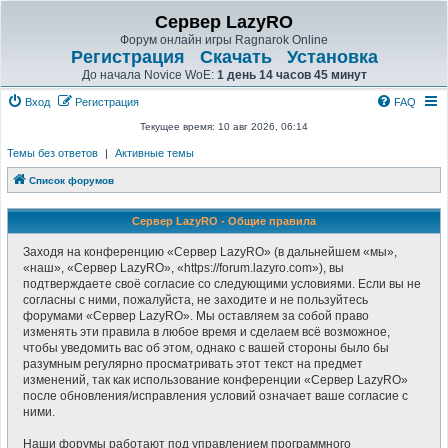
Сервер LazyRO
Форум онлайн игры Ragnarok Online
Регистрация
Скачать
Установка
До начала Novice WoE:
1 день 14 часов 45 минут
Вход
Регистрация
FAQ
Текущее время: 10 авг 2026, 06:14
Темы без ответов
|
Активные темы
Список форумов
Сервер LazyRO - Общие правила
Заходя на конференцию «Сервер LazyRO» (в дальнейшем «мы»,
«наш», «Сервер LazyRO», «https://forum.lazyro.com»), вы
подтверждаете своё согласие со следующими условиями. Если вы не
согласны с ними, пожалуйста, не заходите и не пользуйтесь
форумами «Сервер LazyRO». Мы оставляем за собой право
изменять эти правила в любое время и сделаем всё возможное,
чтобы уведомить вас об этом, однако с вашей стороны было бы
разумным регулярно просматривать этот текст на предмет
изменений, так как использование конференции «Сервер LazyRO»
после обновления/исправления условий означает ваше согласие с
ними.
Наши форумы работают под управлением программного