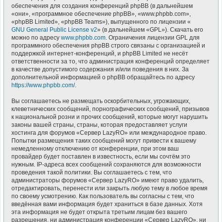
обеспечения для создания конференций phpBB (в дальнейшем
«они», «программное обеспечение phpBB», «www.phpbb.com»,
«phpBB Limited», «phpBB Teams»), выпущенного по лицензии «
GNU General Public License v2
» (в дальнейшем «GPL»). Скачать его
можно по адресу
www.phpbb.com
. Ограничения лицензии GPL для
программного обеспечения phpBB строго связаны с организацией и
поддержкой интернет-конференций, и phpBB Limited не несёт
ответственности за то, что администрация конференций определяет
в качестве допустимого содержания и/или поведения в них. За
дополнительной информацией о phpBB обращайтесь по адресу
https://www.phpbb.com/
.
Вы соглашаетесь не размещать оскорбительных, угрожающих,
клеветнических сообщений, порнографических сообщений, призывов
к национальной розни и прочих сообщений, которые могут нарушить
законы вашей страны, страны, которая предоставляет услуги
хостинга для форумов «Сервер LazyRO» или международное право.
Попытки размещения таких сообщений могут привести к вашему
немедленному отключению от конференции, при этом ваш
провайдер будет поставлен в известность, если мы сочтём это
нужным. IP-адреса всех сообщений сохраняются для возможности
проведения такой политики. Вы соглашаетесь с тем, что
администраторы форумов «Сервер LazyRO» имеют право удалить,
отредактировать, перенести или закрыть любую тему в любое время
по своему усмотрению. Как пользователь вы согласны с тем, что
введённая вами информация будет храниться в базе данных. Хотя
эта информация не будет открыта третьим лицам без вашего
разрешения, ни администрация конференции «Сервер LazyRO», ни