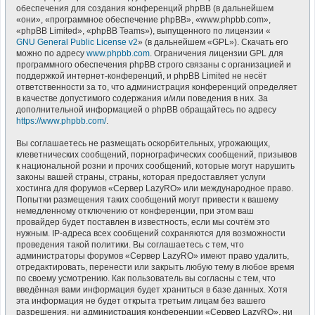
обеспечения для создания конференций phpBB (в дальнейшем
«они», «программное обеспечение phpBB», «www.phpbb.com»,
«phpBB Limited», «phpBB Teams»), выпущенного по лицензии «
GNU General Public License v2
» (в дальнейшем «GPL»). Скачать его
можно по адресу
www.phpbb.com
. Ограничения лицензии GPL для
программного обеспечения phpBB строго связаны с организацией и
поддержкой интернет-конференций, и phpBB Limited не несёт
ответственности за то, что администрация конференций определяет
в качестве допустимого содержания и/или поведения в них. За
дополнительной информацией о phpBB обращайтесь по адресу
https://www.phpbb.com/
.
Вы соглашаетесь не размещать оскорбительных, угрожающих,
клеветнических сообщений, порнографических сообщений, призывов
к национальной розни и прочих сообщений, которые могут нарушить
законы вашей страны, страны, которая предоставляет услуги
хостинга для форумов «Сервер LazyRO» или международное право.
Попытки размещения таких сообщений могут привести к вашему
немедленному отключению от конференции, при этом ваш
провайдер будет поставлен в известность, если мы сочтём это
нужным. IP-адреса всех сообщений сохраняются для возможности
проведения такой политики. Вы соглашаетесь с тем, что
администраторы форумов «Сервер LazyRO» имеют право удалить,
отредактировать, перенести или закрыть любую тему в любое время
по своему усмотрению. Как пользователь вы согласны с тем, что
введённая вами информация будет храниться в базе данных. Хотя
эта информация не будет открыта третьим лицам без вашего
разрешения, ни администрация конференции «Сервер LazyRO», ни