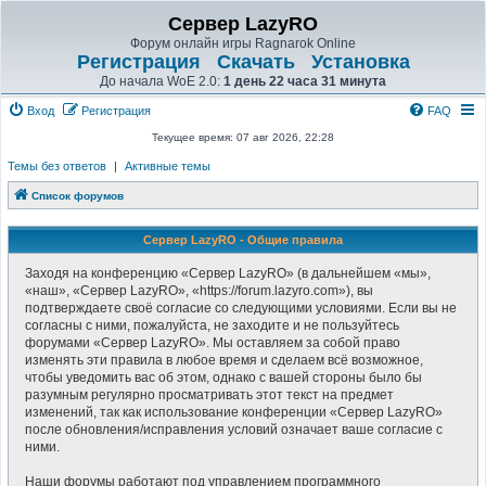
Сервер LazyRO
Форум онлайн игры Ragnarok Online
Регистрация
Скачать
Установка
До начала WoE 2.0:
1 день 22 часа 31 минута
Вход
Регистрация
FAQ
Текущее время: 07 авг 2026, 22:28
Темы без ответов
|
Активные темы
Список форумов
Сервер LazyRO - Общие правила
Заходя на конференцию «Сервер LazyRO» (в дальнейшем «мы»,
«наш», «Сервер LazyRO», «https://forum.lazyro.com»), вы
подтверждаете своё согласие со следующими условиями. Если вы не
согласны с ними, пожалуйста, не заходите и не пользуйтесь
форумами «Сервер LazyRO». Мы оставляем за собой право
изменять эти правила в любое время и сделаем всё возможное,
чтобы уведомить вас об этом, однако с вашей стороны было бы
разумным регулярно просматривать этот текст на предмет
изменений, так как использование конференции «Сервер LazyRO»
после обновления/исправления условий означает ваше согласие с
ними.
Наши форумы работают под управлением программного