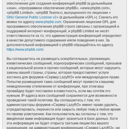
обеспечения для создания конференций phpBB (в дальнейшем
«они», «программное обеспечение phpBB», «www.phpbb.com»,
«phpBB Limited», «phpBB Teams»), выпущенного по лицензии «
GNU General Public License v2
» (в дальнейшем «GPL»). Скачать его
можно по адресу
www.phpbb.com
. Ограничения лицензии GPL для
программного обеспечения phpBB строго связаны с организацией и
поддержкой интернет-конференций, и phpBB Limited не несёт
ответственности за то, что администрация конференций определяет
в качестве допустимого содержания и/или поведения в них. За
дополнительной информацией о phpBB обращайтесь по адресу
https://www.phpbb.com/
.
Вы соглашаетесь не размещать оскорбительных, угрожающих,
клеветнических сообщений, порнографических сообщений, призывов
к национальной розни и прочих сообщений, которые могут нарушить
законы вашей страны, страны, которая предоставляет услуги
хостинга для форумов «Сервер LazyRO» или международное право.
Попытки размещения таких сообщений могут привести к вашему
немедленному отключению от конференции, при этом ваш
провайдер будет поставлен в известность, если мы сочтём это
нужным. IP-адреса всех сообщений сохраняются для возможности
проведения такой политики. Вы соглашаетесь с тем, что
администраторы форумов «Сервер LazyRO» имеют право удалить,
отредактировать, перенести или закрыть любую тему в любое время
по своему усмотрению. Как пользователь вы согласны с тем, что
введённая вами информация будет храниться в базе данных. Хотя
эта информация не будет открыта третьим лицам без вашего
разрешения, ни администрация конференции «Сервер LazyRO», ни