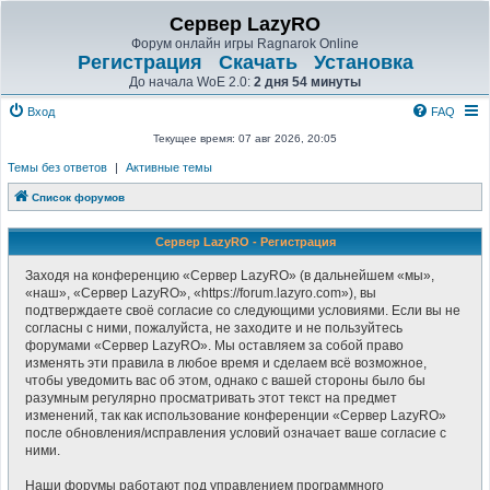
Сервер LazyRO
Форум онлайн игры Ragnarok Online
Регистрация
Скачать
Установка
До начала WoE 2.0:
2 дня 54 минуты
Вход
FAQ
Текущее время: 07 авг 2026, 20:05
Темы без ответов
|
Активные темы
Список форумов
Сервер LazyRO - Регистрация
Заходя на конференцию «Сервер LazyRO» (в дальнейшем «мы»,
«наш», «Сервер LazyRO», «https://forum.lazyro.com»), вы
подтверждаете своё согласие со следующими условиями. Если вы не
согласны с ними, пожалуйста, не заходите и не пользуйтесь
форумами «Сервер LazyRO». Мы оставляем за собой право
изменять эти правила в любое время и сделаем всё возможное,
чтобы уведомить вас об этом, однако с вашей стороны было бы
разумным регулярно просматривать этот текст на предмет
изменений, так как использование конференции «Сервер LazyRO»
после обновления/исправления условий означает ваше согласие с
ними.
Наши форумы работают под управлением программного