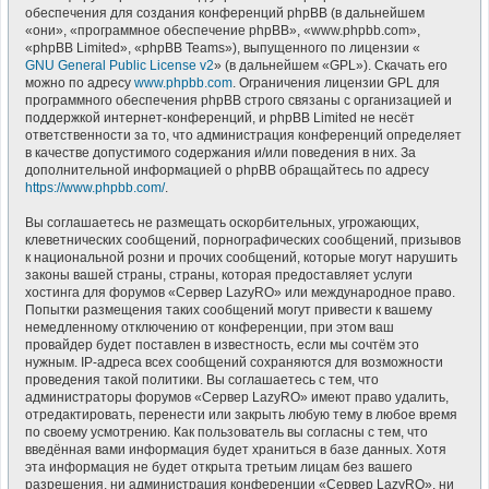
обеспечения для создания конференций phpBB (в дальнейшем
«они», «программное обеспечение phpBB», «www.phpbb.com»,
«phpBB Limited», «phpBB Teams»), выпущенного по лицензии «
GNU General Public License v2
» (в дальнейшем «GPL»). Скачать его
можно по адресу
www.phpbb.com
. Ограничения лицензии GPL для
программного обеспечения phpBB строго связаны с организацией и
поддержкой интернет-конференций, и phpBB Limited не несёт
ответственности за то, что администрация конференций определяет
в качестве допустимого содержания и/или поведения в них. За
дополнительной информацией о phpBB обращайтесь по адресу
https://www.phpbb.com/
.
Вы соглашаетесь не размещать оскорбительных, угрожающих,
клеветнических сообщений, порнографических сообщений, призывов
к национальной розни и прочих сообщений, которые могут нарушить
законы вашей страны, страны, которая предоставляет услуги
хостинга для форумов «Сервер LazyRO» или международное право.
Попытки размещения таких сообщений могут привести к вашему
немедленному отключению от конференции, при этом ваш
провайдер будет поставлен в известность, если мы сочтём это
нужным. IP-адреса всех сообщений сохраняются для возможности
проведения такой политики. Вы соглашаетесь с тем, что
администраторы форумов «Сервер LazyRO» имеют право удалить,
отредактировать, перенести или закрыть любую тему в любое время
по своему усмотрению. Как пользователь вы согласны с тем, что
введённая вами информация будет храниться в базе данных. Хотя
эта информация не будет открыта третьим лицам без вашего
разрешения, ни администрация конференции «Сервер LazyRO», ни