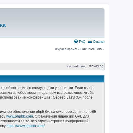
ка
FAQ
Ссылки
Текущее время: 08 авг 2026, 10:10
Часовой пояс:
UTC+03:00
е своё согласие со следующими условиями. Если вы не
правила в любое время и сделаем всё возможное, чтобы
ак использование конференции «Сервер LazyRO» после
аммное обеспечение phpBB», «www.phpbb.com», «phpBB
ресу
www.phpbb.com
. Ограничения лицензии GPL для
тственности за то, что администрация конференций
ресу
https://www.phpbb.com/
.