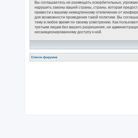
Вы соглашаетесь не размещать оскорбительных, угрожающ
нарушить законы вашей страны, страны, которая предос
привести к вашему немедленному отключению от конферен
для возможности проведения такой политики. Вы соглаша
тему в любое время по своему усмотрению. Как пользоват
третьим лицам без вашего разрешения, ни администрация
несанкционированному доступу к ней.
Список форумов