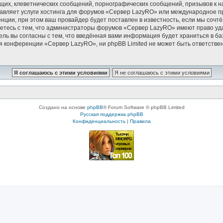
их, клеветнических сообщений, порнографических сообщений, призывов к н
тавляет услуги хостинга для форумов «Сервер LazyRO» или международное п
ции, при этом ваш провайдер будет поставлен в известность, если мы сочтё
етесь с тем, что администраторы форумов «Сервер LazyRO» имеют право уда
ель вы согласны с тем, что введённая вами информация будет храниться в б
 конференции «Сервер LazyRO», ни phpBB Limited не может быть ответственн
Создано на основе
phpBB
® Forum Software © phpBB Limited
Русская поддержка phpBB
Конфиденциальность
|
Правила