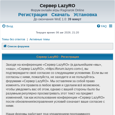
Сервер LazyRO
Форум онлайн игры Ragnarok Online
Регистрация
Скачать
Установка
До окончания WoE 1.0:
39 минут
Вход
FAQ
Текущее время: 06 авг 2026, 21:20
Темы без ответов
|
Активные темы
Список форумов
Сервер LazyRO - Регистрация
Заходя на конференцию «Сервер LazyRO» (в дальнейшем «мы»,
«наш», «Сервер LazyRO», «https://forum.lazyro.com»), вы
подтверждаете своё согласие со следующими условиями. Если вы не
согласны с ними, пожалуйста, не заходите и не пользуйтесь
форумами «Сервер LazyRO». Мы оставляем за собой право
изменять эти правила в любое время и сделаем всё возможное,
чтобы уведомить вас об этом, однако с вашей стороны было бы
разумным регулярно просматривать этот текст на предмет
изменений, так как использование конференции «Сервер LazyRO»
после обновления/исправления условий означает ваше согласие с
ними.
Наши форумы работают под управлением программного