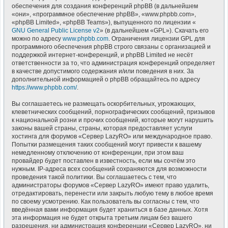
обеспечения для создания конференций phpBB (в дальнейшем
«они», «программное обеспечение phpBB», «www.phpbb.com»,
«phpBB Limited», «phpBB Teams»), выпущенного по лицензии «
GNU General Public License v2
» (в дальнейшем «GPL»). Скачать его
можно по адресу
www.phpbb.com
. Ограничения лицензии GPL для
программного обеспечения phpBB строго связаны с организацией и
поддержкой интернет-конференций, и phpBB Limited не несёт
ответственности за то, что администрация конференций определяет
в качестве допустимого содержания и/или поведения в них. За
дополнительной информацией о phpBB обращайтесь по адресу
https://www.phpbb.com/
.
Вы соглашаетесь не размещать оскорбительных, угрожающих,
клеветнических сообщений, порнографических сообщений, призывов
к национальной розни и прочих сообщений, которые могут нарушить
законы вашей страны, страны, которая предоставляет услуги
хостинга для форумов «Сервер LazyRO» или международное право.
Попытки размещения таких сообщений могут привести к вашему
немедленному отключению от конференции, при этом ваш
провайдер будет поставлен в известность, если мы сочтём это
нужным. IP-адреса всех сообщений сохраняются для возможности
проведения такой политики. Вы соглашаетесь с тем, что
администраторы форумов «Сервер LazyRO» имеют право удалить,
отредактировать, перенести или закрыть любую тему в любое время
по своему усмотрению. Как пользователь вы согласны с тем, что
введённая вами информация будет храниться в базе данных. Хотя
эта информация не будет открыта третьим лицам без вашего
разрешения, ни администрация конференции «Сервер LazyRO», ни