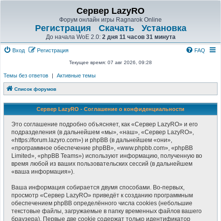
Сервер LazyRO
Форум онлайн игры Ragnarok Online
Регистрация
Скачать
Установка
До начала WoE 2.0:
2 дня 11 часов 31 минута
Вход
Регистрация
FAQ
Текущее время: 07 авг 2026, 09:28
Темы без ответов
|
Активные темы
Список форумов
Сервер LazyRO - Соглашение о конфиденциальности
Это соглашение подробно объясняет, как «Сервер LazyRO» и его
подразделения (в дальнейшем «мы», «наш», «Сервер LazyRO»,
«https://forum.lazyro.com») и phpBB (в дальнейшем «они»,
«программное обеспечение phpBB», «www.phpbb.com», «phpBB
Limited», «phpBB Teams») используют информацию, полученную во
время любой из ваших пользовательских сессий (в дальнейшем
«ваша информация»).
Ваша информация собирается двумя способами. Во-первых,
просмотр «Сервер LazyRO» приведёт к созданию программным
обеспечением phpBB определённого числа cookies (небольшие
текстовые файлы, загружаемые в папку временных файлов вашего
браузера). Первые две cookie содержат только идентификатор