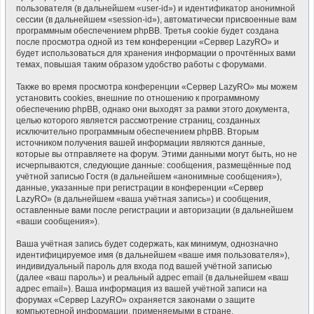
пользователя (в дальнейшем «user-id») и идентификатор анонимной
сессии (в дальнейшем «session-id»), автоматически присвоенные вам
программным обеспечением phpBB. Третья cookie будет создана
после просмотра одной из тем конференции «Сервер LazyRO» и
будет использоваться для хранения информации о прочтённых вами
темах, повышая таким образом удобство работы с форумами.
Также во время просмотра конференции «Сервер LazyRO» мы можем
установить cookies, внешние по отношению к программному
обеспечению phpBB, однако они выходят за рамки этого документа,
целью которого является рассмотрение страниц, созданных
исключительно программным обеспечением phpBB. Вторым
источником получения вашей информации являются данные,
которые вы отправляете на форум. Этими данными могут быть, но не
исчерпываются, следующие данные: сообщения, размещённые под
учётной записью Гостя (в дальнейшем «анонимные сообщения»),
данные, указанные при регистрации в конференции «Сервер
LazyRO» (в дальнейшем «ваша учётная запись») и сообщения,
оставленные вами после регистрации и авторизации (в дальнейшем
«ваши сообщения»).
Ваша учётная запись будет содержать, как минимум, однозначно
идентифицируемое имя (в дальнейшем «ваше имя пользователя»),
индивидуальный пароль для входа под вашей учётной записью
(далее «ваш пароль») и реальный адрес email (в дальнейшем «ваш
адрес email»). Ваша информация из вашей учётной записи на
форумах «Сервер LazyRO» охраняется законами о защите
компьютерной информации, применяемыми в стране,