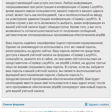
предоставляющей нам услуги хостинга. Любая информация,
запрашиваемая при регистрации в конференции «Сервер LazyRO»,
кроме вашего имени пользователя, вашего пароля и вашего адреса
email, может быть как необходимой, так и необязательной ко вводу,
на усмотрение администрации конференции «Сервер LazyRO». В
любом случае у вас есть возможность выбрать, какая информация из
вашей учётной записи будет общедоступна. Кроме того, у вас есть
возможность согласиться/отказаться от получения сообщений,
автоматически сгенерированных программным обеспечением phpBB.
Ваш пароль надёжно зашифрован (односторонним хэшированием).
Однако не рекомендуется использовать этот же самый пароль,
регистрируясь на других сайтах. Ваш пароль является средством
доступа к вашей учётной записи на форумах «Сервер LazyRO»,
пожалуйста, храните его в тайне, ни при каких обстоятельствах ни
представители «Сервер LazyRO», ни phpBB Limited, ни другое третье
лицо не вправе спрашивать ваш пароль. В случае, если вы забудете
ваш пароль к вашей учётной записи, вы сможете воспользоваться
функцией восстановления пароля «Забыли пароль?»,
предусмотренной программным обеспечением phpBB. Вам будет
необходимо ввести ваше имя пользователя и ваш адрес email, после
чего программное обеспечение phpBB сгенерирует вам новый пароль
для вашей учётной записи.
Список форумов
Удалить cookies
Создано на основе
phpBB
® Forum Software © phpBB Limited