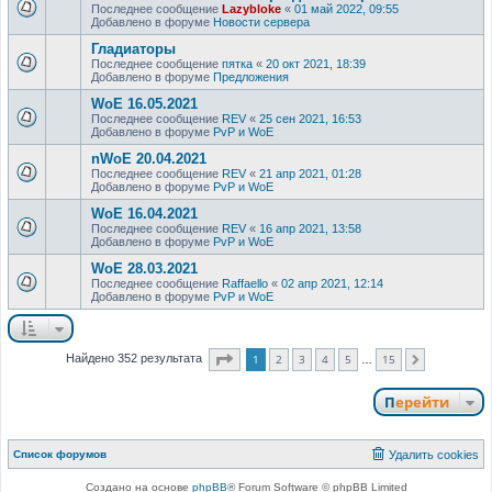
Последнее сообщение
Lazybloke
«
01 май 2022, 09:55
Добавлено в форуме
Новости сервера
Гладиаторы
Последнее сообщение
пятка
«
20 окт 2021, 18:39
Добавлено в форуме
Предложения
WoE 16.05.2021
Последнее сообщение
REV
«
25 сен 2021, 16:53
Добавлено в форуме
PvP и WoE
nWoE 20.04.2021
Последнее сообщение
REV
«
21 апр 2021, 01:28
Добавлено в форуме
PvP и WoE
WoE 16.04.2021
Последнее сообщение
REV
«
16 апр 2021, 13:58
Добавлено в форуме
PvP и WoE
WoE 28.03.2021
Последнее сообщение
Raffaello
«
02 апр 2021, 12:14
Добавлено в форуме
PvP и WoE
Страница
1
из
15
1
2
3
4
5
15
Найдено 352 результата
След.
…
Перейти
Список форумов
Удалить cookies
Создано на основе
phpBB
® Forum Software © phpBB Limited