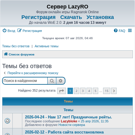
Сервер LazyRO
Форум онлайн игры Ragnarok Online
Регистрация
Скачать
Установка
До начала WoE 2.0:
2 дня 16 часов 13 минут
Вход
Регистрация
FAQ
Текущее время: 07 авг 2026, 04:46
Темы без ответов
|
Активные темы
Список форумов
Темы без ответов
Перейти к расширенному поиску
Поиск
Расширенный поиск
Страница
1
из
15
1
2
3
4
5
15
Найдено 352 результата
След.
…
Темы
Темы
2026-04-24 - Нам 17 лет! Праздничные рейты.
Последнее сообщение
Lazybloke
«
25 апр 2026, 11:35
Добавлено в форуме
Новости сервера
2026-02-12 - Работа сайта восстановлена