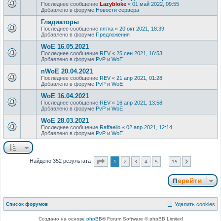
Последнее сообщение
Lazybloke
«
01 май 2022, 09:55
Добавлено в форуме
Новости сервера
Гладиаторы
Последнее сообщение
пятка
«
20 окт 2021, 18:39
Добавлено в форуме
Предложения
WoE 16.05.2021
Последнее сообщение
REV
«
25 сен 2021, 16:53
Добавлено в форуме
PvP и WoE
nWoE 20.04.2021
Последнее сообщение
REV
«
21 апр 2021, 01:28
Добавлено в форуме
PvP и WoE
WoE 16.04.2021
Последнее сообщение
REV
«
16 апр 2021, 13:58
Добавлено в форуме
PvP и WoE
WoE 28.03.2021
Последнее сообщение
Raffaello
«
02 апр 2021, 12:14
Добавлено в форуме
PvP и WoE
Страница
1
из
15
1
2
3
4
5
15
Найдено 352 результата
След.
…
Перейти
Список форумов
Удалить cookies
Создано на основе
phpBB
® Forum Software © phpBB Limited