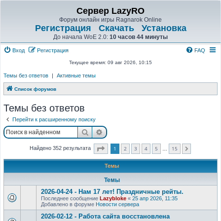
Сервер LazyRO
Форум онлайн игры Ragnarok Online
Регистрация
Скачать
Установка
До начала WoE 2.0:
10 часов 44 минуты
Вход
Регистрация
FAQ
Текущее время: 09 авг 2026, 10:15
Темы без ответов
|
Активные темы
Список форумов
Темы без ответов
Перейти к расширенному поиску
Поиск
Расширенный поиск
Страница
1
из
15
1
2
3
4
5
15
Найдено 352 результата
След.
…
Темы
Темы
2026-04-24 - Нам 17 лет! Праздничные рейты.
Последнее сообщение
Lazybloke
«
25 апр 2026, 11:35
Добавлено в форуме
Новости сервера
2026-02-12 - Работа сайта восстановлена