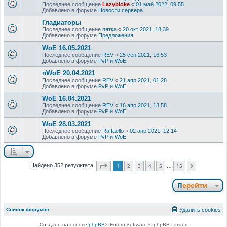
Последнее сообщение
Lazybloke
«
01 май 2022, 09:55
Добавлено в форуме
Новости сервера
Гладиаторы
Последнее сообщение
пятка
«
20 окт 2021, 18:39
Добавлено в форуме
Предложения
WoE 16.05.2021
Последнее сообщение
REV
«
25 сен 2021, 16:53
Добавлено в форуме
PvP и WoE
nWoE 20.04.2021
Последнее сообщение
REV
«
21 апр 2021, 01:28
Добавлено в форуме
PvP и WoE
WoE 16.04.2021
Последнее сообщение
REV
«
16 апр 2021, 13:58
Добавлено в форуме
PvP и WoE
WoE 28.03.2021
Последнее сообщение
Raffaello
«
02 апр 2021, 12:14
Добавлено в форуме
PvP и WoE
Страница
1
из
15
1
2
3
4
5
15
Найдено 352 результата
След.
…
Перейти
Список форумов
Удалить cookies
Создано на основе
phpBB
® Forum Software © phpBB Limited