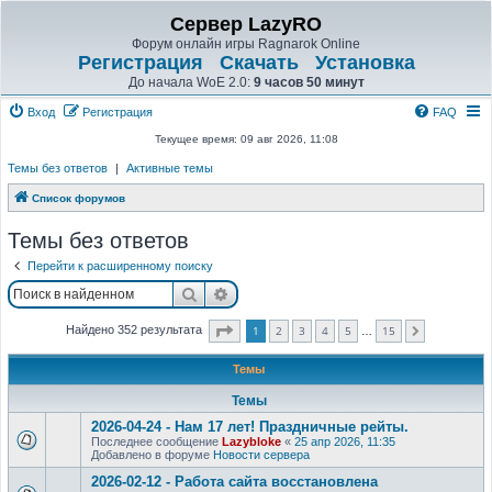
Сервер LazyRO
Форум онлайн игры Ragnarok Online
Регистрация
Скачать
Установка
До начала WoE 2.0:
9 часов 50 минут
Вход
Регистрация
FAQ
Текущее время: 09 авг 2026, 11:08
Темы без ответов
|
Активные темы
Список форумов
Темы без ответов
Перейти к расширенному поиску
Поиск
Расширенный поиск
Страница
1
из
15
1
2
3
4
5
15
Найдено 352 результата
След.
…
Темы
Темы
2026-04-24 - Нам 17 лет! Праздничные рейты.
Последнее сообщение
Lazybloke
«
25 апр 2026, 11:35
Добавлено в форуме
Новости сервера
2026-02-12 - Работа сайта восстановлена