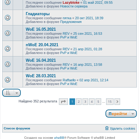
Последнее сообщение
Lazybloke
«
01 май 2022, 09:55
Добавлено в форуме
Новости сервера
Гладиаторы
Последнее сообщение
пятка
«
20 окт 2021, 18:39
Добавлено в форуме
Предложения
WoE 16.05.2021
Последнее сообщение
REV
«
25 сен 2021, 16:53
Добавлено в форуме
PvP и WoE
nWoE 20.04.2021
Последнее сообщение
REV
«
21 апр 2021, 01:28
Добавлено в форуме
PvP и WoE
WoE 16.04.2021
Последнее сообщение
REV
«
16 апр 2021, 13:58
Добавлено в форуме
PvP и WoE
WoE 28.03.2021
Последнее сообщение
Raffaello
«
02 апр 2021, 12:14
Добавлено в форуме
PvP и WoE
Страница
1
из
15
1
2
3
4
5
15
Найдено 352 результата
След.
…
Перейти
Список форумов
Удалить cookies
Создано на основе
phpBB
® Forum Software © phpBB Limited