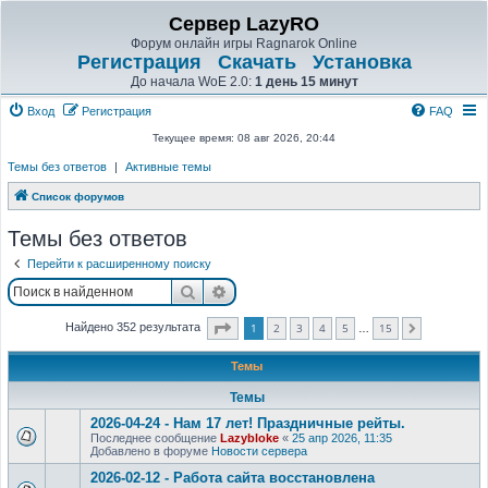
Сервер LazyRO
Форум онлайн игры Ragnarok Online
Регистрация
Скачать
Установка
До начала WoE 2.0:
1 день 15 минут
Вход
Регистрация
FAQ
Текущее время: 08 авг 2026, 20:44
Темы без ответов
|
Активные темы
Список форумов
Темы без ответов
Перейти к расширенному поиску
Поиск
Расширенный поиск
Страница
1
из
15
1
2
3
4
5
15
Найдено 352 результата
След.
…
Темы
Темы
2026-04-24 - Нам 17 лет! Праздничные рейты.
Последнее сообщение
Lazybloke
«
25 апр 2026, 11:35
Добавлено в форуме
Новости сервера
2026-02-12 - Работа сайта восстановлена