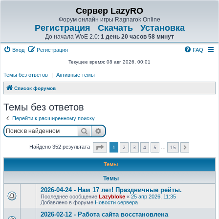
Сервер LazyRO
Форум онлайн игры Ragnarok Online
Регистрация
Скачать
Установка
До начала WoE 2.0:
1 день 20 часов 58 минут
Вход
Регистрация
FAQ
Текущее время: 08 авг 2026, 00:01
Темы без ответов
|
Активные темы
Список форумов
Темы без ответов
Перейти к расширенному поиску
Поиск
Расширенный поиск
Страница
1
из
15
1
2
3
4
5
15
Найдено 352 результата
След.
…
Темы
Темы
2026-04-24 - Нам 17 лет! Праздничные рейты.
Последнее сообщение
Lazybloke
«
25 апр 2026, 11:35
Добавлено в форуме
Новости сервера
2026-02-12 - Работа сайта восстановлена