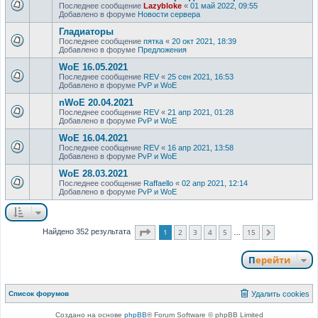
Последнее сообщение
Lazybloke
«
01 май 2022, 09:55
Добавлено в форуме
Новости сервера
Гладиаторы
Последнее сообщение
пятка
«
20 окт 2021, 18:39
Добавлено в форуме
Предложения
WoE 16.05.2021
Последнее сообщение
REV
«
25 сен 2021, 16:53
Добавлено в форуме
PvP и WoE
nWoE 20.04.2021
Последнее сообщение
REV
«
21 апр 2021, 01:28
Добавлено в форуме
PvP и WoE
WoE 16.04.2021
Последнее сообщение
REV
«
16 апр 2021, 13:58
Добавлено в форуме
PvP и WoE
WoE 28.03.2021
Последнее сообщение
Raffaello
«
02 апр 2021, 12:14
Добавлено в форуме
PvP и WoE
Страница
1
из
15
1
2
3
4
5
15
Найдено 352 результата
След.
…
Перейти
Список форумов
Удалить cookies
Создано на основе
phpBB
® Forum Software © phpBB Limited