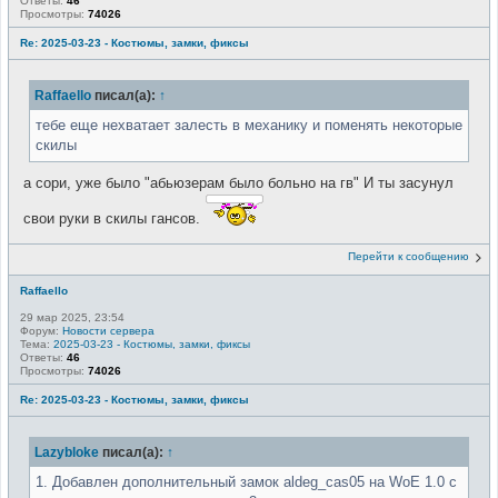
Ответы:
46
Просмотры:
74026
Re: 2025-03-23 - Костюмы, замки, фиксы
Raffaello
писал(а):
↑
тебе еще нехватает залесть в механику и поменять некоторые
скилы
а сори, уже было "абьюзерам было больно на гв" И ты засунул
свои руки в скилы гансов.
Перейти к сообщению
Raffaello
29 мар 2025, 23:54
Форум:
Новости сервера
Тема:
2025-03-23 - Костюмы, замки, фиксы
Ответы:
46
Просмотры:
74026
Re: 2025-03-23 - Костюмы, замки, фиксы
Lazybloke
писал(а):
↑
1. Добавлен дополнительный замок aldeg_cas05 на WoE 1.0 с