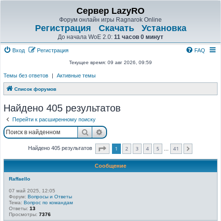
Сервер LazyRO
Форум онлайн игры Ragnarok Online
Регистрация
Скачать
Установка
До начала WoE 2.0:
11 часов 0 минут
Вход
Регистрация
FAQ
Текущее время: 09 авг 2026, 09:59
Темы без ответов
|
Активные темы
Список форумов
Найдено 405 результатов
Перейти к расширенному поиску
Поиск
Расширенный поиск
Страница
1
из
41
1
2
3
4
5
41
Найдено 405 результатов
След.
…
Сообщение
Raffaello
07 май 2025, 12:05
Форум:
Вопросы и Ответы
Тема:
Вопрос по командам
Ответы:
13
Просмотры:
7376