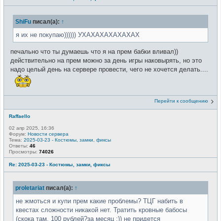
ShiFu
писал(а):
↑
я их не покупаю)))))) УХАХАХАХАХАХАХ
печально что ты думаешь что я на прем бабки вливал))
действительно на прем можно за день игры наковырять, но это
надо целый день на сервере провести, чего не хочется делать....
Перейти к сообщению
Raffaello
02 апр 2025, 16:36
Форум:
Новости сервера
Тема:
2025-03-23 - Костюмы, замки, фиксы
Ответы:
46
Просмотры:
74026
Re: 2025-03-23 - Костюмы, замки, фиксы
proletariat
писал(а):
↑
не жмоться и купи прем какие проблемы? ТЦГ набить в
квестах сложности никакой нет. Тратить кровные бабосы
(скока там, 100 рублей?за месяц :)) не придется