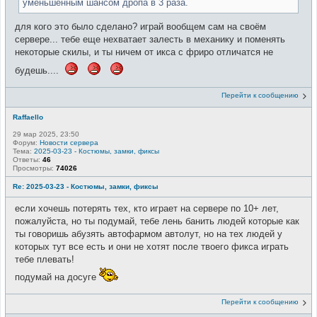
уменьшенным шансом дропа в 3 раза.
для кого это было сделано? играй вообщем сам на своём
сервере... тебе еще нехватает залесть в механику и поменять
некоторые скилы, и ты ничем от икса с фриро отличатся не
будешь....
Перейти к сообщению
Raffaello
29 мар 2025, 23:50
Форум:
Новости сервера
Тема:
2025-03-23 - Костюмы, замки, фиксы
Ответы:
46
Просмотры:
74026
Re: 2025-03-23 - Костюмы, замки, фиксы
если хочешь потерять тех, кто играет на сервере по 10+ лет,
пожалуйста, но ты подумай, тебе лень банить людей которые как
ты говоришь абузять автофармом автолут, но на тех людей у
которых тут все есть и они не хотят после твоего фикса играть
тебе плевать!
подумай на досуге
Перейти к сообщению