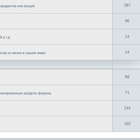
397
предметов или вещей.
96
14
 и т.д.
14
клор из жизни в нашем мире.
88
71
ализированные разделы форума.
144
182