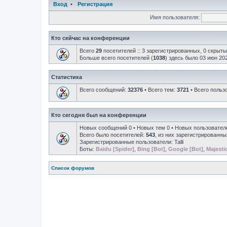
Вход
•
Регистрация
Имя пользователя:
Кто сейчас на конференции
Всего
29
посетителей :: 3 зарегистрированных, 0 скрыты
Больше всего посетителей (
1038
) здесь было 03 июн 202
Статистика
Всего сообщений:
32376
• Всего тем:
3721
• Всего польз
Кто сегодня был на конференции
Новых сообщений 0 • Новых тем 0 • Новых пользовател
Всего было посетителей:
543
, из них зарегистрированны
Зарегистрированные пользователи:
Talli
Боты:
Baidu [Spider]
,
Bing [Bot]
,
Google [Bot]
,
Majesti
Список форумов