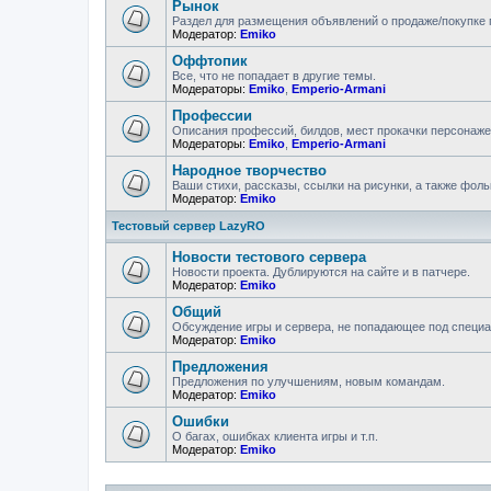
Рынок
Раздел для размещения объявлений о продаже/покупке 
Модератор:
Emiko
Оффтопик
Все, что не попадает в другие темы.
Модераторы:
Emiko
,
Emperio-Armani
Профессии
Описания профессий, билдов, мест прокачки персонажей
Модераторы:
Emiko
,
Emperio-Armani
Народное творчество
Ваши стихи, рассказы, ссылки на рисунки, а также фоль
Модератор:
Emiko
Тестовый сервер LazyRO
Новости тестового сервера
Новости проекта. Дублируются на сайте и в патчере.
Модератор:
Emiko
Общий
Обсуждение игры и сервера, не попадающее под специ
Модератор:
Emiko
Предложения
Предложения по улучшениям, новым командам.
Модератор:
Emiko
Ошибки
О багах, ошибках клиента игры и т.п.
Модератор:
Emiko