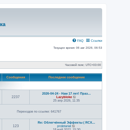
ка
FAQ
Ссылки
Текущее время: 06 авг 2026, 06:53
Часовой пояс:
UTC+03:00
Сообщения
Последнее сообщение
2026-04-24 - Нам 17 лет! Праз…
2237
П
Lazybloke
е
25 апр 2026, 11:35
р
е
й
Переходов по ссылке: 641767
т
и
к
Re: Облегчённый Эффекты ( RCX…
п
123
П
proletariat
о
е
18 май 2022, 15:30