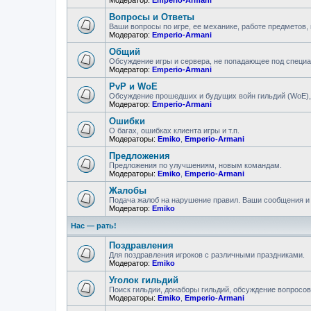
Модератор:
Emperio-Armani
Вопросы и Ответы
Ваши вопросы по игре, ее механике, работе предметов, 
Модератор:
Emperio-Armani
Общий
Обсуждение игры и сервера, не попадающее под специ
Модератор:
Emperio-Armani
PvP и WoE
Обсуждение прошедших и будущих войн гильдий (WoE), 
Модератор:
Emperio-Armani
Ошибки
О багах, ошибках клиента игры и т.п.
Модераторы:
Emiko
,
Emperio-Armani
Предложения
Предложения по улучшениям, новым командам.
Модераторы:
Emiko
,
Emperio-Armani
Жалобы
Подача жалоб на нарушение правил. Ваши сообщения и 
Модератор:
Emiko
Нас — рать!
Поздравления
Для поздравления игроков с различными праздниками.
Модератор:
Emiko
Уголок гильдий
Поиск гильдии, донаборы гильдий, обсуждение вопросов
Модераторы:
Emiko
,
Emperio-Armani