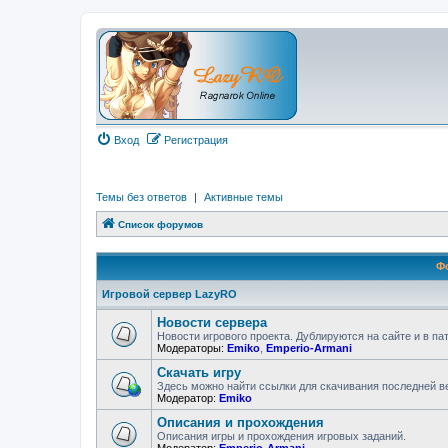
Вход
Регистрация
Темы без ответов
|
Активные темы
Список форумов
Ф
Игровой сервер LazyRO
Новости сервера
Новости игрового проекта. Дублируются на сайте и в па
Модераторы:
Emiko
,
Emperio-Armani
Скачать игру
Здесь можно найти ссылки для скачивания последней в
Модератор:
Emiko
Описания и прохождения
Описания игры и прохождения игровых заданий.