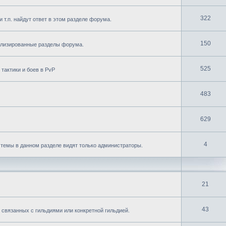
322
и т.п. найдут ответ в этом разделе форума.
150
ализированные разделы форума.
525
тактики и боев в PvP
483
629
4
темы в данном разделе видят только администраторы.
21
43
 связанных с гильдиями или конкретной гильдией.