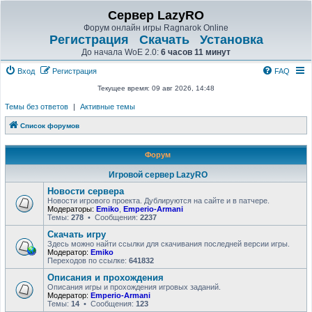
Сервер LazyRO
Форум онлайн игры Ragnarok Online
Регистрация
Скачать
Установка
До начала WoE 2.0:
6 часов 11 минут
Вход
Регистрация
FAQ
Текущее время: 09 авг 2026, 14:48
Темы без ответов
|
Активные темы
Список форумов
Форум
Игровой сервер LazyRO
Новости сервера
Новости игрового проекта. Дублируются на сайте и в патчере.
Модераторы:
Emiko
,
Emperio-Armani
Темы:
278
• Сообщения:
2237
Скачать игру
Здесь можно найти ссылки для скачивания последней версии игры.
Модератор:
Emiko
Переходов по ссылке:
641832
Описания и прохождения
Описания игры и прохождения игровых заданий.
Модератор:
Emperio-Armani
Темы:
14
• Сообщения:
123