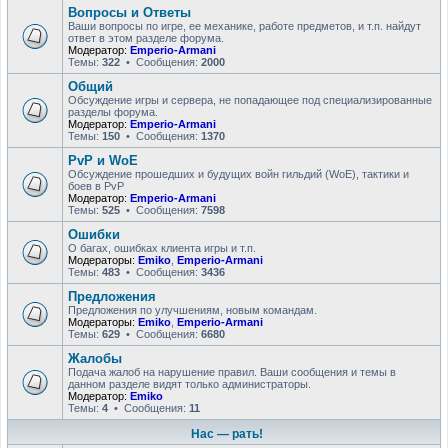
Вопросы и Ответы
Ваши вопросы по игре, ее механике, работе предметов, и т.п. найдут
ответ в этом разделе форума.
Модератор:
Emperio-Armani
Темы:
322
• Сообщения:
2000
Общий
Обсуждение игры и сервера, не попадающее под специализированные
разделы форума.
Модератор:
Emperio-Armani
Темы:
150
• Сообщения:
1370
PvP и WoE
Обсуждение прошедших и будущих войн гильдий (WoE), тактики и
боев в PvP
Модератор:
Emperio-Armani
Темы:
525
• Сообщения:
7598
Ошибки
О багах, ошибках клиента игры и т.п.
Модераторы:
Emiko
,
Emperio-Armani
Темы:
483
• Сообщения:
3436
Предложения
Предложения по улучшениям, новым командам.
Модераторы:
Emiko
,
Emperio-Armani
Темы:
629
• Сообщения:
6680
Жалобы
Подача жалоб на нарушение правил. Ваши сообщения и темы в
данном разделе видят только администраторы.
Модератор:
Emiko
Темы:
4
• Сообщения:
11
Нас — рать!