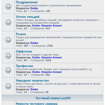
Поздравления
Для поздравления игроков с различными праздниками.
Модератор:
Emiko
Темы:
21
• Сообщения:
145
Уголок гильдий
Поиск гильдии, донаборы гильдий, обсуждение вопросов связанных с
гильдиями или конкретной гильдией.
Модераторы:
Emiko
,
Emperio-Armani
Темы:
43
• Сообщения:
433
Рынок
Раздел для размещения объявлений о продаже/покупке предметов или
вещей.
Модератор:
Emiko
Темы:
397
• Сообщения:
2345
Оффтопик
Все, что не попадает в другие темы.
Модераторы:
Emiko
,
Emperio-Armani
Темы:
96
• Сообщения:
1159
Профессии
Описания профессий, билдов, мест прокачки персонажей и т.д.
Модераторы:
Emiko
,
Emperio-Armani
Темы:
14
• Сообщения:
252
Народное творчество
Ваши стихи, рассказы, ссылки на рисунки, а также фольклор из жизни
в нашем мире.
Модератор:
Emiko
Темы:
14
• Сообщения:
85
Тестовый сервер LazyRO
Новости тестового сервера