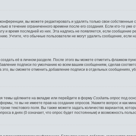
конференции, вы можете редактировать и удалять только свои собственные 
лько в течение ограниченного времени после его создания. Если кто-то уже 
дату и время последней из них. Эта надпись не появляется, если сообщение 
ию. Учтите, что обычные пользователи не могут удалить сообщение, если на 
создать её в личном разделе. После этого вы можете отметить флажком пун
обавление подписи по умолчанию ко всем вашим сообщениям, сделав соотве
а это, вы сможете отменить добавление подписи в отдельных сообщениях, у
я темы щёлкните на вкладке или перейдите в форму
Создать опрос
под осно
и формы, то вы не имеете прав на создание опросов. Укажите вопрос и как ми
троке текстового поля. Вы также можете задать количество вариантов, котор
роса в днях (0 означает, что опрос будет постоянным) и возможность пользо