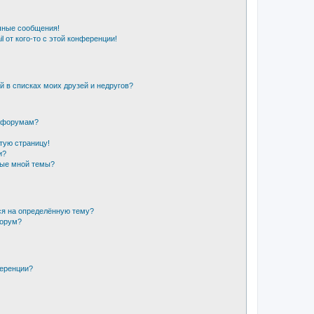
чные сообщения!
 от кого-то с этой конференции!
й в списках моих друзей и недругов?
и форумам?
стую страницу!
и?
ные мной темы?
ся на определённую тему?
форум?
ференции?