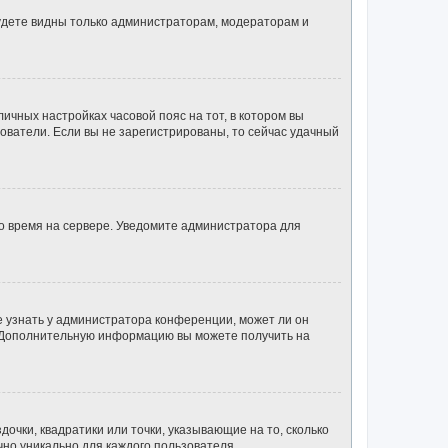
будете видны только администраторам, модераторам и
личных настройках часовой пояс на тот, в котором вы
ьзователи. Если вы не зарегистрированы, то сейчас удачный
но время на сервере. Уведомите администратора для
е узнать у администратора конференции, может ли он
к. Дополнительную информацию вы можете получить на
очки, квадратики или точки, указывающие на то, сколько
чно уникально для каждого пользователя.