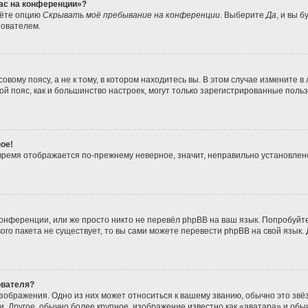
час на конференции»?
дёте опцию
Скрывать моё пребывание на конференции
. Выберите
Да
, и вы 
зователем.
вому поясу, а не к тому, в котором находитесь вы. В этом случае измените в 
совой пояс, как и большинство настроек, могут только зарегистрированные пол
ое!
о время отображается по-прежнему неверное, значит, неправильно установле
онференции, или же просто никто не перевёл phpBB на ваш язык. Попробуйт
ового пакета не существует, то вы сами можете перевести phpBB на свой язы
ователя?
зображения. Одно из них может относиться к вашему званию, обычно это звёзд
. Другое, обычно более крупное, изображение известно как «аватара» и обы