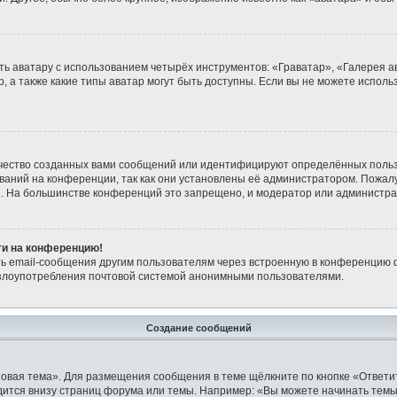
ь аватару с использованием четырёх инструментов: «Граватар», «Галерея а
, а также какие типы аватар могут быть доступны. Если вы не можете испол
чество созданных вами сообщений или идентифицируют определённых польз
аний на конференции, так как они установлены её администратором. Пожа
е. На большинстве конференций это запрещено, и модератор или администра
йти на конференцию!
ь email-сообщения другим пользователям через встроенную в конференцию ф
ь злоупотребления почтовой системой анонимными пользователями.
Создание сообщений
овая тема». Для размещения сообщения в теме щёлкните по кнопке «Ответит
ится внизу страниц форума или темы. Например: «Вы можете начинать темы»