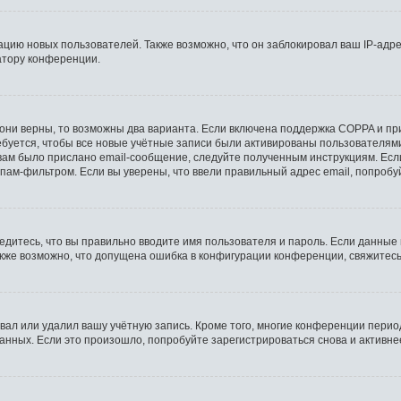
ию новых пользователей. Также возможно, что он заблокировал ваш IP-адре
атору конференции.
они верны, то возможны два варианта. Если включена поддержка COPPA и при 
буется, чтобы все новые учётные записи были активированы пользователями
ам было прислано email-сообщение, следуйте полученным инструкциям. Если
пам-фильтром. Если вы уверены, что ввели правильный адрес email, попробу
едитесь, что вы правильно вводите имя пользователя и пароль. Если данные
Также возможно, что допущена ошибка в конфигурации конференции, свяжитес
вал или удалил вашу учётную запись. Кроме того, многие конференции пери
ных. Если это произошло, попробуйте зарегистрироваться снова и активнее 