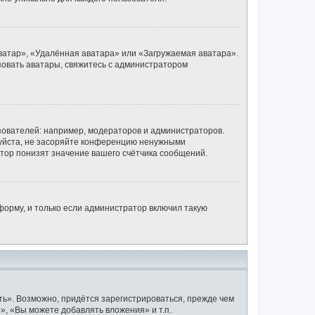
ватар», «Удалённая аватара» или «Загружаемая аватара».
ьзовать аватары, свяжитесь с администратором
ователей: например, модераторов и администраторов.
луйста, не засоряйте конференцию ненужными
тор понизят значение вашего счётчика сообщений.
орму, и только если администратор включил такую
ь». Возможно, придётся зарегистрироваться, прежде чем
, «Вы можете добавлять вложения» и т.п.