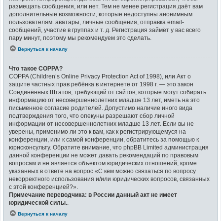
размещать сообщения, или нет. Тем не менее регистрация даёт вам
дополнительные возможности, которые недоступны анонимным
пользователям: аватары, личные сообщения, отправка email-
сообщений, участие в группах и т. д. Регистрация займёт у вас всего
пару минут, поэтому мы рекомендуем это сделать.
Вернуться к началу
Что такое COPPA?
COPPA (Children’s Online Privacy Protection Act of 1998), или Акт о
защите частных прав ребёнка в интернете от 1998 г. — это закон
Соединённых Штатов, требующий от сайтов, которые могут собирать
информацию от несовершеннолетних младше 13 лет, иметь на это
письменное согласие родителей. Допустимо наличие иного вида
подтверждения того, что опекуны разрешают сбор личной
информации от несовершеннолетних младше 13 лет. Если вы не
уверены, применимо ли это к вам, как к регистрирующемуся на
конференции, или к самой конференции, обратитесь за помощью к
юрисконсульту. Обратите внимание, что phpBB Limited администрация
данной конференции не может давать рекомендаций по правовым
вопросам и не является объектом юридических отношений, кроме
указанных в ответе на вопрос «С кем можно связаться по вопросу
некорректного использования и/или юридических вопросов, связанных
с этой конференцией?».
Примечание переводчика: в России данный акт не имеет
юридической силы.
.
Вернуться к началу