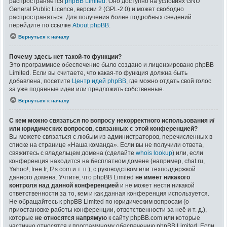
распространяется
phpBB Limited
. Оно доступно на условиях GNU
General Public Licence, версии 2 (GPL-2.0) и может свободно
распространяться. Для получения более подробных сведений
перейдите по ссылке
About phpBB
.
Вернуться к началу
Почему здесь нет такой-то функции?
Это программное обеспечение было создано и лицензировано phpBB
Limited. Если вы считаете, что какая-то функция должна быть
добавлена, посетите
Центр идей phpBB
, где можно отдать свой голос
за уже поданные идеи или предложить собственные.
Вернуться к началу
С кем можно связаться по вопросу некорректного использования и/
или юридических вопросов, связанных с этой конференцией?
Вы можете связаться с любым из администраторов, перечисленных в
списке на странице «Наша команда». Если вы не получили ответа,
свяжитесь с владельцем домена (сделайте
whois lookup
) или, если
конференция находится на бесплатном домене (например, chat.ru,
Yahoo!, free.fr, f2s.com и т. п.), с руководством или техподдержкой
данного домена. Учтите, что phpBB Limited
не имеет никакого
контроля над данной конференцией
и не может нести никакой
ответственности за то, кем и как данная конференция используется.
Не обращайтесь к phpBB Limited по юридическим вопросам (о
приостановке работы конференции, ответственности за неё и т. д.),
которые
не относятся напрямую
к сайту phpBB.com или которые
частично относятся к программному обеспечению phpBB Limited. Если