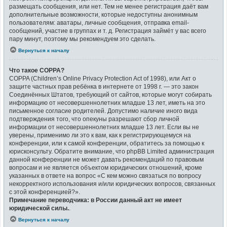
размещать сообщения, или нет. Тем не менее регистрация даёт вам
дополнительные возможности, которые недоступны анонимным
пользователям: аватары, личные сообщения, отправка email-
сообщений, участие в группах и т. д. Регистрация займёт у вас всего
пару минут, поэтому мы рекомендуем это сделать.
Вернуться к началу
Что такое COPPA?
COPPA (Children’s Online Privacy Protection Act of 1998), или Акт о
защите частных прав ребёнка в интернете от 1998 г. — это закон
Соединённых Штатов, требующий от сайтов, которые могут собирать
информацию от несовершеннолетних младше 13 лет, иметь на это
письменное согласие родителей. Допустимо наличие иного вида
подтверждения того, что опекуны разрешают сбор личной
информации от несовершеннолетних младше 13 лет. Если вы не
уверены, применимо ли это к вам, как к регистрирующемуся на
конференции, или к самой конференции, обратитесь за помощью к
юрисконсульту. Обратите внимание, что phpBB Limited администрация
данной конференции не может давать рекомендаций по правовым
вопросам и не является объектом юридических отношений, кроме
указанных в ответе на вопрос «С кем можно связаться по вопросу
некорректного использования и/или юридических вопросов, связанных
с этой конференцией?».
Примечание переводчика: в России данный акт не имеет
юридической силы.
.
Вернуться к началу