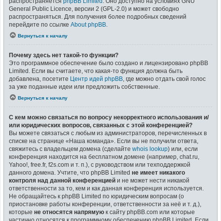
распространяется
phpBB Limited
. Оно доступно на условиях GNU
General Public Licence, версии 2 (GPL-2.0) и может свободно
распространяться. Для получения более подробных сведений
перейдите по ссылке
About phpBB
.
Вернуться к началу
Почему здесь нет такой-то функции?
Это программное обеспечение было создано и лицензировано phpBB
Limited. Если вы считаете, что какая-то функция должна быть
добавлена, посетите
Центр идей phpBB
, где можно отдать свой голос
за уже поданные идеи или предложить собственные.
Вернуться к началу
С кем можно связаться по вопросу некорректного использования и/
или юридических вопросов, связанных с этой конференцией?
Вы можете связаться с любым из администраторов, перечисленных в
списке на странице «Наша команда». Если вы не получили ответа,
свяжитесь с владельцем домена (сделайте
whois lookup
) или, если
конференция находится на бесплатном домене (например, chat.ru,
Yahoo!, free.fr, f2s.com и т. п.), с руководством или техподдержкой
данного домена. Учтите, что phpBB Limited
не имеет никакого
контроля над данной конференцией
и не может нести никакой
ответственности за то, кем и как данная конференция используется.
Не обращайтесь к phpBB Limited по юридическим вопросам (о
приостановке работы конференции, ответственности за неё и т. д.),
которые
не относятся напрямую
к сайту phpBB.com или которые
частично относятся к программному обеспечению phpBB Limited. Если