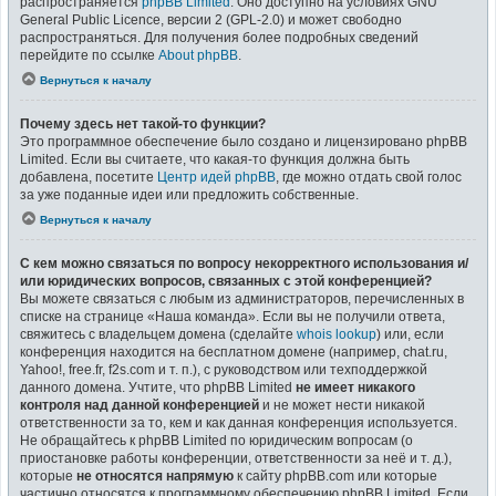
распространяется
phpBB Limited
. Оно доступно на условиях GNU
General Public Licence, версии 2 (GPL-2.0) и может свободно
распространяться. Для получения более подробных сведений
перейдите по ссылке
About phpBB
.
Вернуться к началу
Почему здесь нет такой-то функции?
Это программное обеспечение было создано и лицензировано phpBB
Limited. Если вы считаете, что какая-то функция должна быть
добавлена, посетите
Центр идей phpBB
, где можно отдать свой голос
за уже поданные идеи или предложить собственные.
Вернуться к началу
С кем можно связаться по вопросу некорректного использования и/
или юридических вопросов, связанных с этой конференцией?
Вы можете связаться с любым из администраторов, перечисленных в
списке на странице «Наша команда». Если вы не получили ответа,
свяжитесь с владельцем домена (сделайте
whois lookup
) или, если
конференция находится на бесплатном домене (например, chat.ru,
Yahoo!, free.fr, f2s.com и т. п.), с руководством или техподдержкой
данного домена. Учтите, что phpBB Limited
не имеет никакого
контроля над данной конференцией
и не может нести никакой
ответственности за то, кем и как данная конференция используется.
Не обращайтесь к phpBB Limited по юридическим вопросам (о
приостановке работы конференции, ответственности за неё и т. д.),
которые
не относятся напрямую
к сайту phpBB.com или которые
частично относятся к программному обеспечению phpBB Limited. Если