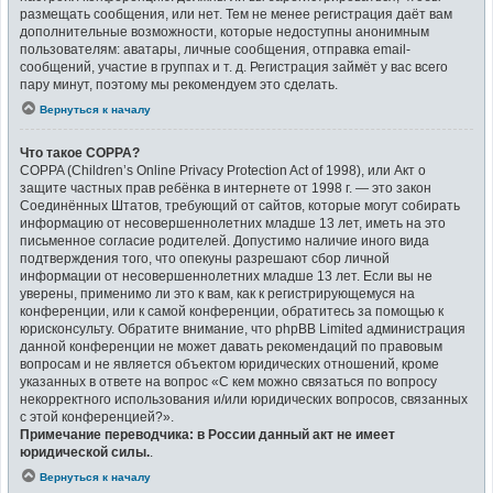
размещать сообщения, или нет. Тем не менее регистрация даёт вам
дополнительные возможности, которые недоступны анонимным
пользователям: аватары, личные сообщения, отправка email-
сообщений, участие в группах и т. д. Регистрация займёт у вас всего
пару минут, поэтому мы рекомендуем это сделать.
Вернуться к началу
Что такое COPPA?
COPPA (Children’s Online Privacy Protection Act of 1998), или Акт о
защите частных прав ребёнка в интернете от 1998 г. — это закон
Соединённых Штатов, требующий от сайтов, которые могут собирать
информацию от несовершеннолетних младше 13 лет, иметь на это
письменное согласие родителей. Допустимо наличие иного вида
подтверждения того, что опекуны разрешают сбор личной
информации от несовершеннолетних младше 13 лет. Если вы не
уверены, применимо ли это к вам, как к регистрирующемуся на
конференции, или к самой конференции, обратитесь за помощью к
юрисконсульту. Обратите внимание, что phpBB Limited администрация
данной конференции не может давать рекомендаций по правовым
вопросам и не является объектом юридических отношений, кроме
указанных в ответе на вопрос «С кем можно связаться по вопросу
некорректного использования и/или юридических вопросов, связанных
с этой конференцией?».
Примечание переводчика: в России данный акт не имеет
юридической силы.
.
Вернуться к началу