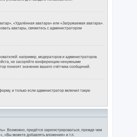
ватар», «Удалённая аватара» или «Загружаемая аватара».
ьзовать аватары, свяжитесь с администратором
ователей: например, модераторов и администраторов.
луйста, не засоряйте конференцию ненужными
тор понизят значение вашего счётчика сообщений.
орму, и только если администратор включил такую
ь». Возможно, придётся зарегистрироваться, прежде чем
, «Вы можете добавлять вложения» и т.п.