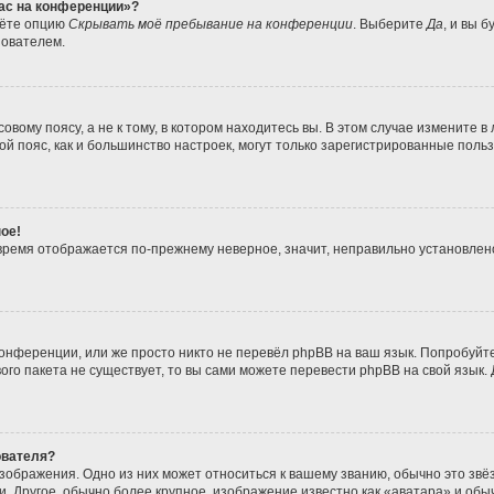
час на конференции»?
дёте опцию
Скрывать моё пребывание на конференции
. Выберите
Да
, и вы 
зователем.
вому поясу, а не к тому, в котором находитесь вы. В этом случае измените в 
совой пояс, как и большинство настроек, могут только зарегистрированные пол
ое!
о время отображается по-прежнему неверное, значит, неправильно установле
онференции, или же просто никто не перевёл phpBB на ваш язык. Попробуйт
ового пакета не существует, то вы сами можете перевести phpBB на свой язы
ователя?
зображения. Одно из них может относиться к вашему званию, обычно это звёзд
. Другое, обычно более крупное, изображение известно как «аватара» и обы