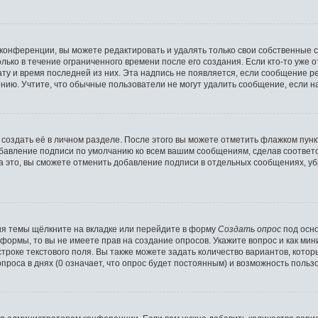
конференции, вы можете редактировать и удалять только свои собственные 
лько в течение ограниченного времени после его создания. Если кто-то уже 
дату и время последней из них. Эта надпись не появляется, если сообщение 
ию. Учтите, что обычные пользователи не могут удалить сообщение, если на 
создать её в личном разделе. После этого вы можете отметить флажком пун
обавление подписи по умолчанию ко всем вашим сообщениям, сделав соотве
а это, вы сможете отменить добавление подписи в отдельных сообщениях, у
я темы щёлкните на вкладке или перейдите в форму
Создать опрос
под осно
и формы, то вы не имеете прав на создание опросов. Укажите вопрос и как ми
троке текстового поля. Вы также можете задать количество вариантов, котор
роса в днях (0 означает, что опрос будет постоянным) и возможность пользо