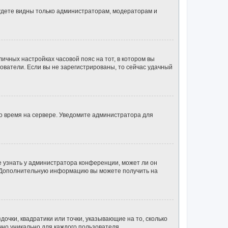
будете видны только администраторам, модераторам и
личных настройках часовой пояс на тот, в котором вы
ьзователи. Если вы не зарегистрированы, то сейчас удачный
но время на сервере. Уведомите администратора для
е узнать у администратора конференции, может ли он
к. Дополнительную информацию вы можете получить на
очки, квадратики или точки, указывающие на то, сколько
чно уникально для каждого пользователя.