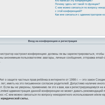
Кто написал эту конференцию?
Почему здесь нет такой-то функции?
С кем можно связаться по вопросу неко
с этой конференцией?
Как мне связаться с администратором 
Вход на конференцию и регистрация
дминистратор настроил конференцию: должны ли вы зарегистрироваться, чтобы
ы анонимным пользователям: аватары, личные сообщения, отправка email-сооб
.
 или Акт о защите частных прав ребёнка в интернете от 1998 г. — это закон Со
ет, иметь на это письменное согласие родителей. Допустимо наличие иного
 Если вы не уверены, применимо ли это к вам, как к регистрирующемуся на 
 Limited администрация данной конференции не может давать рекомендаций 
рос «С кем можно связаться по вопросу некорректного использования и/или ю
т юридической силы.
.