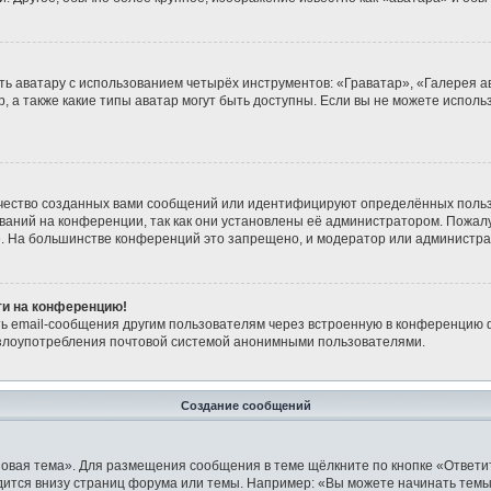
ь аватару с использованием четырёх инструментов: «Граватар», «Галерея а
, а также какие типы аватар могут быть доступны. Если вы не можете испол
чество созданных вами сообщений или идентифицируют определённых польз
аний на конференции, так как они установлены её администратором. Пожа
е. На большинстве конференций это запрещено, и модератор или администра
йти на конференцию!
ь email-сообщения другим пользователям через встроенную в конференцию ф
ь злоупотребления почтовой системой анонимными пользователями.
Создание сообщений
овая тема». Для размещения сообщения в теме щёлкните по кнопке «Ответит
ится внизу страниц форума или темы. Например: «Вы можете начинать темы»