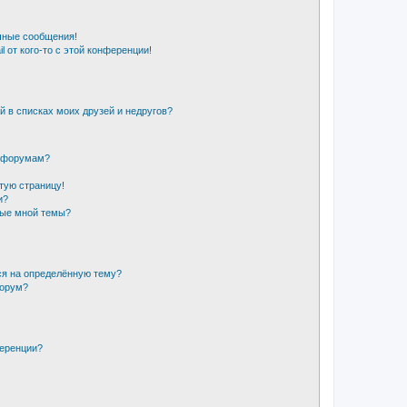
чные сообщения!
 от кого-то с этой конференции!
й в списках моих друзей и недругов?
и форумам?
стую страницу!
и?
ные мной темы?
ся на определённую тему?
форум?
ференции?