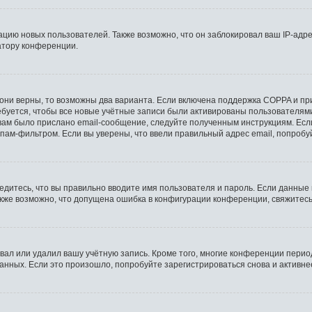
ию новых пользователей. Также возможно, что он заблокировал ваш IP-адре
атору конференции.
они верны, то возможны два варианта. Если включена поддержка COPPA и при 
буется, чтобы все новые учётные записи были активированы пользователями
ам было прислано email-сообщение, следуйте полученным инструкциям. Если
пам-фильтром. Если вы уверены, что ввели правильный адрес email, попробу
едитесь, что вы правильно вводите имя пользователя и пароль. Если данные
Также возможно, что допущена ошибка в конфигурации конференции, свяжитес
вал или удалил вашу учётную запись. Кроме того, многие конференции пери
ных. Если это произошло, попробуйте зарегистрироваться снова и активнее 