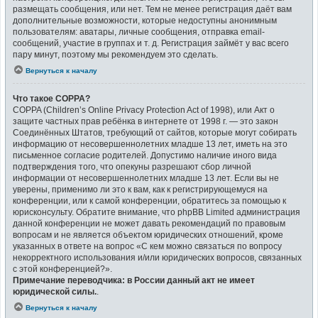
размещать сообщения, или нет. Тем не менее регистрация даёт вам
дополнительные возможности, которые недоступны анонимным
пользователям: аватары, личные сообщения, отправка email-
сообщений, участие в группах и т. д. Регистрация займёт у вас всего
пару минут, поэтому мы рекомендуем это сделать.
Вернуться к началу
Что такое COPPA?
COPPA (Children’s Online Privacy Protection Act of 1998), или Акт о
защите частных прав ребёнка в интернете от 1998 г. — это закон
Соединённых Штатов, требующий от сайтов, которые могут собирать
информацию от несовершеннолетних младше 13 лет, иметь на это
письменное согласие родителей. Допустимо наличие иного вида
подтверждения того, что опекуны разрешают сбор личной
информации от несовершеннолетних младше 13 лет. Если вы не
уверены, применимо ли это к вам, как к регистрирующемуся на
конференции, или к самой конференции, обратитесь за помощью к
юрисконсульту. Обратите внимание, что phpBB Limited администрация
данной конференции не может давать рекомендаций по правовым
вопросам и не является объектом юридических отношений, кроме
указанных в ответе на вопрос «С кем можно связаться по вопросу
некорректного использования и/или юридических вопросов, связанных
с этой конференцией?».
Примечание переводчика: в России данный акт не имеет
юридической силы.
.
Вернуться к началу