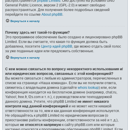
распространяется
phpBB Limited
. Оно доступно на условиях GNU
General Public Licence, версии 2 (GPL-2.0) и может свободно
распространяться. Для получения более подробных сведений
перейдите по ссылке
About phpBB
.
Вернуться к началу
Почему здесь нет такой-то функции?
Это программное обеспечение было создано и лицензировано phpBB
Limited. Если вы считаете, что какая-то функция должна быть
добавлена, посетите
Центр идей phpBB
, где можно отдать свой голос
за уже поданные идеи или предложить собственные.
Вернуться к началу
С кем можно связаться по вопросу некорректного использования и/
или юридических вопросов, связанных с этой конференцией?
Вы можете связаться с любым из администраторов, перечисленных в
списке на странице «Наша команда». Если вы не получили ответа,
свяжитесь с владельцем домена (сделайте
whois lookup
) или, если
конференция находится на бесплатном домене (например, chat.ru,
Yahoo!, free.fr, f2s.com и т. п.), с руководством или техподдержкой
данного домена. Учтите, что phpBB Limited
не имеет никакого
контроля над данной конференцией
и не может нести никакой
ответственности за то, кем и как данная конференция используется.
Не обращайтесь к phpBB Limited по юридическим вопросам (о
приостановке работы конференции, ответственности за неё и т. д.),
которые
не относятся напрямую
к сайту phpBB.com или которые
частично относятся к программному обеспечению phpBB Limited. Если