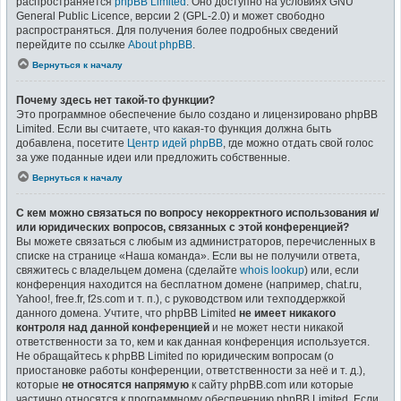
распространяется
phpBB Limited
. Оно доступно на условиях GNU
General Public Licence, версии 2 (GPL-2.0) и может свободно
распространяться. Для получения более подробных сведений
перейдите по ссылке
About phpBB
.
Вернуться к началу
Почему здесь нет такой-то функции?
Это программное обеспечение было создано и лицензировано phpBB
Limited. Если вы считаете, что какая-то функция должна быть
добавлена, посетите
Центр идей phpBB
, где можно отдать свой голос
за уже поданные идеи или предложить собственные.
Вернуться к началу
С кем можно связаться по вопросу некорректного использования и/
или юридических вопросов, связанных с этой конференцией?
Вы можете связаться с любым из администраторов, перечисленных в
списке на странице «Наша команда». Если вы не получили ответа,
свяжитесь с владельцем домена (сделайте
whois lookup
) или, если
конференция находится на бесплатном домене (например, chat.ru,
Yahoo!, free.fr, f2s.com и т. п.), с руководством или техподдержкой
данного домена. Учтите, что phpBB Limited
не имеет никакого
контроля над данной конференцией
и не может нести никакой
ответственности за то, кем и как данная конференция используется.
Не обращайтесь к phpBB Limited по юридическим вопросам (о
приостановке работы конференции, ответственности за неё и т. д.),
которые
не относятся напрямую
к сайту phpBB.com или которые
частично относятся к программному обеспечению phpBB Limited. Если