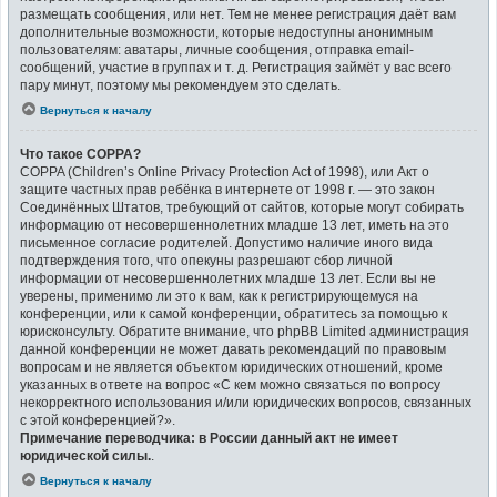
размещать сообщения, или нет. Тем не менее регистрация даёт вам
дополнительные возможности, которые недоступны анонимным
пользователям: аватары, личные сообщения, отправка email-
сообщений, участие в группах и т. д. Регистрация займёт у вас всего
пару минут, поэтому мы рекомендуем это сделать.
Вернуться к началу
Что такое COPPA?
COPPA (Children’s Online Privacy Protection Act of 1998), или Акт о
защите частных прав ребёнка в интернете от 1998 г. — это закон
Соединённых Штатов, требующий от сайтов, которые могут собирать
информацию от несовершеннолетних младше 13 лет, иметь на это
письменное согласие родителей. Допустимо наличие иного вида
подтверждения того, что опекуны разрешают сбор личной
информации от несовершеннолетних младше 13 лет. Если вы не
уверены, применимо ли это к вам, как к регистрирующемуся на
конференции, или к самой конференции, обратитесь за помощью к
юрисконсульту. Обратите внимание, что phpBB Limited администрация
данной конференции не может давать рекомендаций по правовым
вопросам и не является объектом юридических отношений, кроме
указанных в ответе на вопрос «С кем можно связаться по вопросу
некорректного использования и/или юридических вопросов, связанных
с этой конференцией?».
Примечание переводчика: в России данный акт не имеет
юридической силы.
.
Вернуться к началу